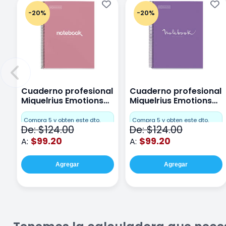
-20%
-20%
Cuaderno profesional
Cuaderno profesional
Miquelrius Emotions
Miquelrius Emotions
Cuadro Chico 80
raya 80 hojas Purpura
hojas Rosa
Compra 5 y obten este dto.
Compra 5 y obten este dto.
De: $124.00
De: $124.00
$99.20
$99.20
A:
A:
Agregar
Agregar