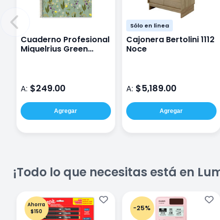
Sólo en línea
Cuaderno Profesional
Cajonera Bertolini 1112
Miquelrius Green
Noce
Garden Db Raya 120
Hojas
$249.00
$5,189.00
A:
A:
Agregar
Agregar
¡Todo lo que necesitas está en Lu
Ahorra
-25%
$150