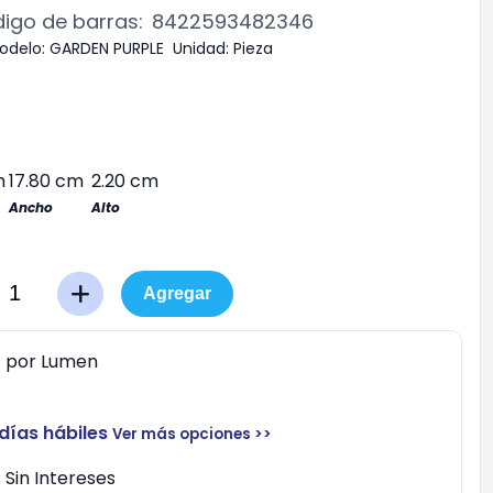
igo de barras:
8422593482346
odelo:
GARDEN PURPLE
Unidad:
Pieza
m
17.80 cm
2.20 cm
Ancho
Alto
Agregar
0
por
Lumen
 días hábiles
Ver más opciones >>
Sin Intereses