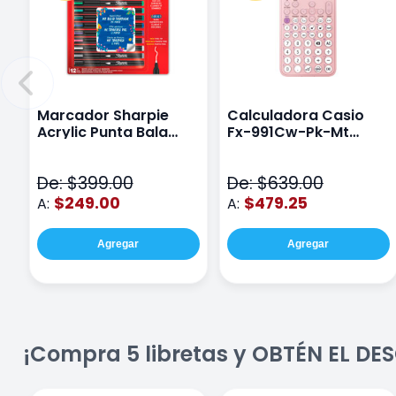
Marcador Sharpie
Calculadora Casio
Acrylic Punta Bala
Fx-991Cw-Pk-Mt
Fina Surtido Con 12
Class Wiz Rosa
Piezas
De: $399.00
De: $639.00
$249.00
$479.25
A:
A:
Agregar
Agregar
¡Compra 5 libretas y OBTÉN EL D