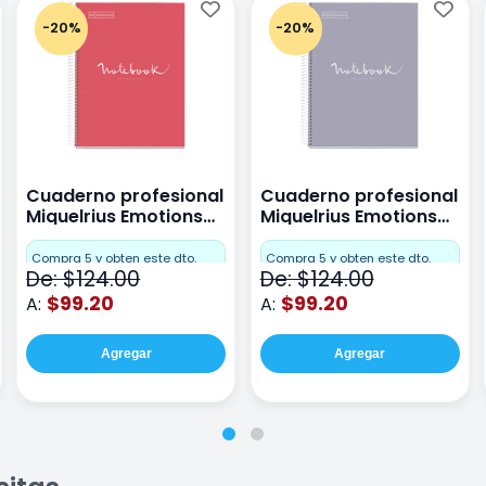
-20%
-20%
Cuaderno profesional
Cuaderno profesional
Miquelrius Emotions
Miquelrius Emotions
raya 80 hojas Coral
raya 80 hojas Gris
Compra 5 y obten este dto.
Compra 5 y obten este dto.
De: $124.00
De: $124.00
$99.20
$99.20
A:
A:
Agregar
Agregar