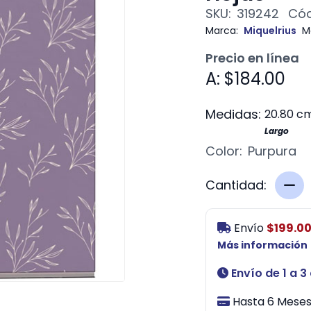
SKU:
319242
Cód
Marca:
Miquelrius
M
Precio en línea
A: $184.00
Medidas:
20.80 c
Largo
Color:
Purpura
Cantidad:
Envío
$199.0
Más información
Envío de 1 a 3
Hasta 6 Meses 