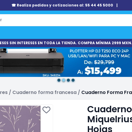
☎ Realiza pedidos y cotizaciones al: 55 44 45 5000
|
ESES SIN INTERESES EN TODA LA TIENDA. COMPRA MÍNIMA 2999 MXN.
ares
/
Cuaderno forma francesa
/
Cuaderno Forma Fran
Cuaderno
Miquelriu
Hojas