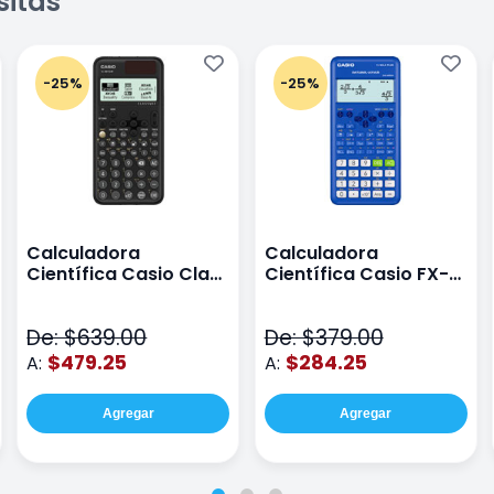
sitas
-25%
-25%
Calculadora
Calculadora
Científica Casio Class
Científica Casio FX-
Wiz Color Negro
82LA PLUS2-BU Azul
De: $639.00
De: $379.00
$479.25
$284.25
A:
A:
Agregar
Agregar