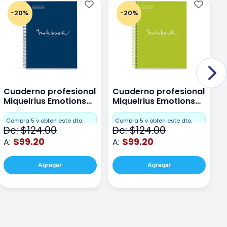
-20%
-20%
Cuaderno profesional
Cuaderno profesional
C
Miquelrius Emotions
Miquelrius Emotions
M
Dots 80 hojas
Dots 80 hojas Lima
D
F
Compra 5 y obten este dto.
Compra 5 y obten este dto.
De: $124.00
De: $124.00
D
$99.20
$99.20
A:
A:
A
Agregar
Agregar