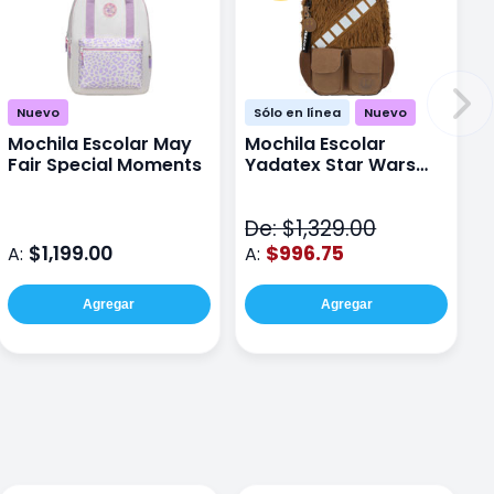
Nuevo
Sólo en línea
Nuevo
Mochila Escolar May
Mochila Escolar
Fair Special Moments
Yadatex Star Wars
STR005 Cafe
De: $1,329.00
$1,199.00
$996.75
A:
A:
Agregar
Agregar