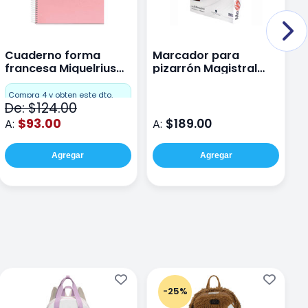
Cuaderno forma
Marcador para
B
francesa Miquelrius
pizarrón Magistral
P
Emotions raya 120
Mod. 83478
0
hojas Rosa
A
Compra 4 y obten este dto.
De: $124.00
$93.00
$189.00
A:
A:
A
Agregar
Agregar
-25%