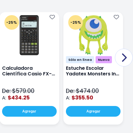
-25%
-25%
Sólo en línea
Nuevo
Calculadora
Estuche Escolar
E
Científica Casio FX-
Yadatex Monsters Inc
Y
991LAPLUS2 Color
DMI029 Verde
D
Negro
De: $579.00
De: $474.00
D
$434.25
$355.50
A:
A:
A
Agregar
Agregar