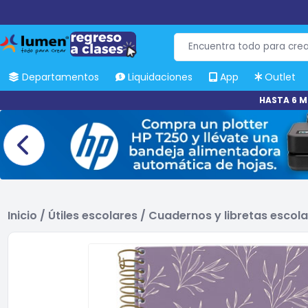
Departamentos
Liquidaciones
App
Outlet
HASTA 6 M
Inicio
/
Útiles escolares
/
Cuadernos y libretas escol