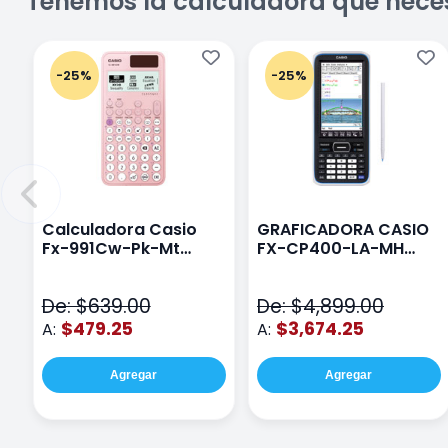
Tenemos la calculadora que nece
-25%
-25%
Calculadora Casio
GRAFICADORA CASIO
Fx-991Cw-Pk-Mt
FX-CP400-LA-MH
Class Wiz Rosa
TOUCH
De: $639.00
De: $4,899.00
$479.25
$3,674.25
A:
A:
Agregar
Agregar