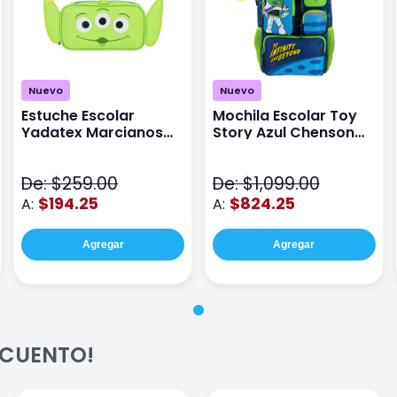
Nuevo
Nuevo
Estuche Escolar
Mochila Escolar Toy
Yadatex Marcianos
Story Azul Chenson
Toy Story DTS026
Ts71176
Verde
De: $259.00
De: $1,099.00
$194.25
$824.25
A:
A:
Agregar
Agregar
ESCUENTO!