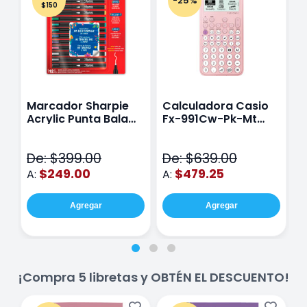
-25%
$150
Marcador Sharpie
Calculadora Casio
E
Acrylic Punta Bala
Fx-991Cw-Pk-Mt
Y
Fina Surtido Con 12
Class Wiz Rosa
T
Piezas
V
De: $399.00
De: $639.00
D
$249.00
$479.25
A:
A:
A
Agregar
Agregar
¡Compra 5 libretas y OBTÉN EL DESCUENTO!