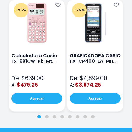
-25%
-25%
Calculadora Casio
GRAFICADORA CASIO
C
Fx-991Cw-Pk-Mt
FX-CP400-LA-MH
C
Class Wiz Rosa
TOUCH
C
N
De: $639.00
De: $4,899.00
D
$479.25
$3,674.25
A:
A:
A
Agregar
Agregar