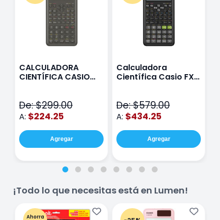
CALCULADORA
Calculadora
P
CIENTÍFICA CASIO
Científica Casio FX-
C
FX82MS-2-S-MH
991LAPLUS2 Color
M
C
Negro
C
De: $299.00
De: $579.00
p
$224.25
$434.25
A:
A:
A
Agregar
Agregar
¡Todo lo que necesitas está en Lumen!
Ahorra