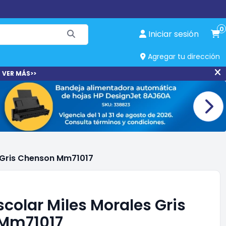
0
Iniciar sesión
Agregar tu dirección
 VER MÁS>>
s Gris Chenson Mm71017
scolar Miles Morales Gris
Mm71017