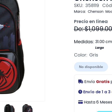
SKU:
358119
Códi
Marca:
Chenson
Mod
Precio en línea
De: $1,099.0
Medidas:
31.00 cm
Largo
Color:
Gris
No disponible
Envío
Gratis
Envío de 1 a 3
Hasta 6 Meses 