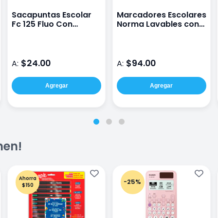
Sacapuntas Escolar
Marcadores Escolares
Fc 125 Fluo Con
Norma Lavables con
Depósito con 1 Pieza
12 Colores
$24.00
$94.00
A:
A:
Agregar
Agregar
men!
Ahorra
-25%
$150