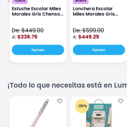
Nuevo
Nuevo
Estuche Escolar Miles
Lonchera Escolar
Morales Gris Chenson
Miles Morales Gris
Mm71019
Chenson Mm71018
De: $449.00
De: $599.00
$336.75
$449.25
A:
A:
Agregar
Agregar
¡Todo lo que necesitas está en Lu
-25%