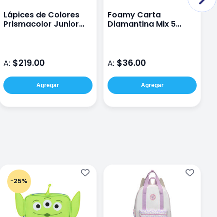
Lápices de Colores
Foamy Carta
A
Prismacolor Junior
Diamantina Mix 5
H
Caja con 24 Piezas
Hojas Barrilito
$219.00
$36.00
A:
A:
A
Agregar
Agregar
-25%