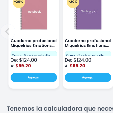
-20%
-20%
Cuaderno profesional
Cuaderno profesional
Miquelrius Emotions
Miquelrius Emotions
Cuadro Chico 80
raya 80 hojas Purpura
hojas Rosa
Compra 5 y obten este dto.
Compra 5 y obten este dto.
De: $124.00
De: $124.00
$99.20
$99.20
A:
A:
Agregar
Agregar
Tenemos la calculadora que nece