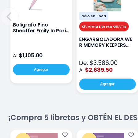
Sólo en línea
Boligrafo Fino
Kit Arma Libreta GRATIS
Sheaffer Emily In Paris
Sentinel E321 Rosa
ENGARGOLADORA WE
R MEMORY KEEPERS
71050-9 THE CINCH V2
$1,105.00
A:
De: $3,586.00
$2,689.50
A:
Agregar
Agregar
¡Compra 5 libretas y OBTÉN EL D