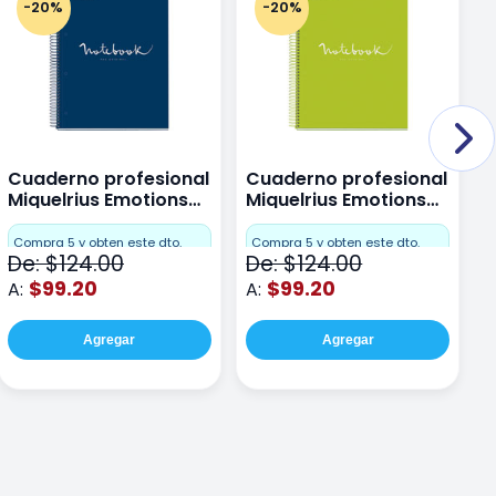
-20%
-20%
Cuaderno profesional
Cuaderno profesional
C
Miquelrius Emotions
Miquelrius Emotions
M
Dots 80 hojas
Dots 80 hojas Lima
D
F
Compra 5 y obten este dto.
Compra 5 y obten este dto.
De: $124.00
De: $124.00
D
$99.20
$99.20
A:
A:
A
Agregar
Agregar