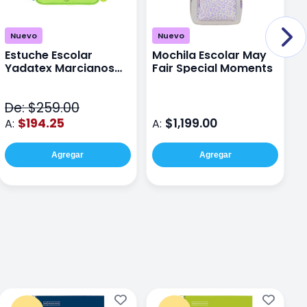
Nuevo
Nuevo
Estuche Escolar
Mochila Escolar May
M
Yadatex Marcianos
Fair Special Moments
Y
Toy Story DTS026
S
Verde
De: $259.00
D
$194.25
$1,199.00
A:
A:
A
Agregar
Agregar