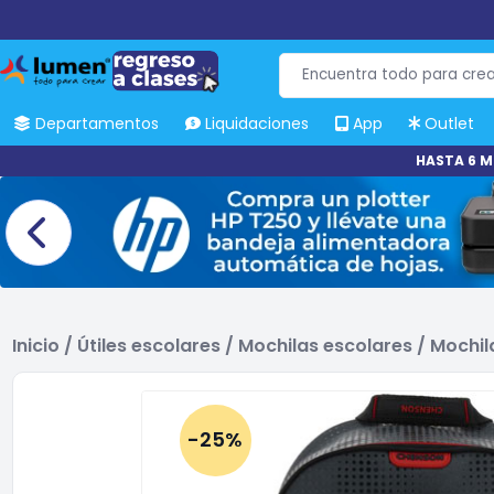
Departamentos
Liquidaciones
App
Outlet
HASTA 6 M
Inicio
/
Útiles escolares
/
Mochilas escolares
/
Mochil
-25%