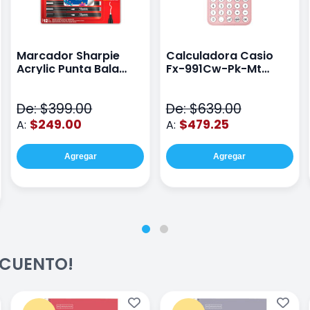
Marcador Sharpie
Calculadora Casio
Acrylic Punta Bala
Fx-991Cw-Pk-Mt
Fina Surtido Con 12
Class Wiz Rosa
Piezas
De: $399.00
De: $639.00
$249.00
$479.25
A:
A:
Agregar
Agregar
ESCUENTO!