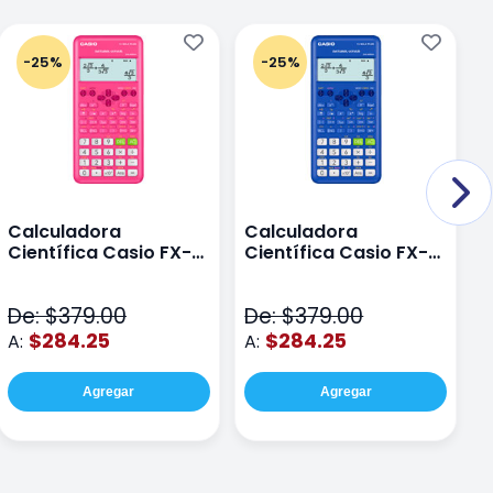
-25%
-25%
Calculadora
Calculadora
C
Científica Casio FX-
Científica Casio FX-
C
82LAPLUS2-PK Color
82LA PLUS2-BU Azul
9
Rosa
N
De: $379.00
De: $379.00
D
$284.25
$284.25
A:
A:
A
Agregar
Agregar