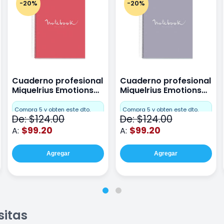
-20%
-20%
Cuaderno profesional
Cuaderno profesional
Miquelrius Emotions
Miquelrius Emotions
raya 80 hojas Coral
raya 80 hojas Gris
Compra 5 y obten este dto.
Compra 5 y obten este dto.
De: $124.00
De: $124.00
$99.20
$99.20
A:
A:
Agregar
Agregar
sitas