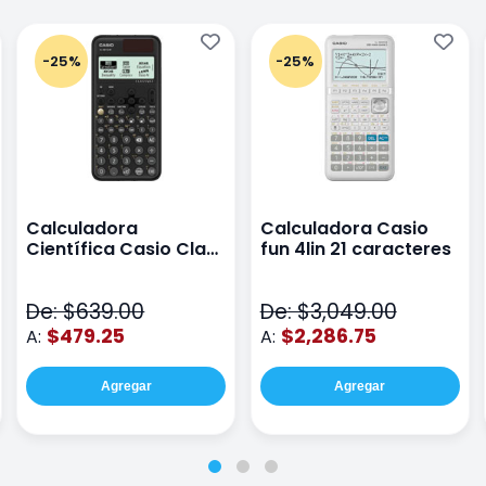
-25%
-25%
Calculadora
Calculadora Casio
Científica Casio Class
fun 4lin 21 caracteres
Wiz Color Negro
De: $639.00
De: $3,049.00
$479.25
$2,286.75
A:
A:
Agregar
Agregar