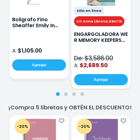
Sólo en línea
Boligrafo Fino
M
Kit Arma Libreta GRATIS
Sheaffer Emily In
A
Paris Sentinel E321
F
ENGARGOLADORA WE
Rosa
P
R MEMORY KEEPERS
D
71050-9 THE CINCH
$1,105.00
A:
A
V2
De: $3,586.00
$2,689.50
A:
Agregar
Agregar
¡Compra 5 libretas y OBTÉN EL DESCUENTO!
-20%
-20%