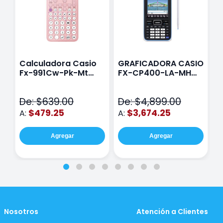
Calculadora Casio
GRAFICADORA CASIO
C
Fx-991Cw-Pk-Mt
FX-CP400-LA-MH
C
Class Wiz Rosa
TOUCH
C
N
De: $639.00
De: $4,899.00
D
$479.25
$3,674.25
A:
A:
A
Agregar
Agregar
Nosotros
Atención a Clientes