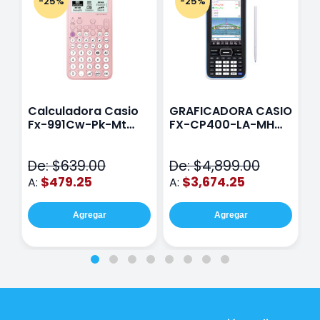
-25%
-25%
Calculadora Casio
GRAFICADORA CASIO
C
Fx-991Cw-Pk-Mt
FX-CP400-LA-MH
C
Class Wiz Rosa
TOUCH
C
N
De: $639.00
De: $4,899.00
D
$479.25
$3,674.25
A:
A:
A
Agregar
Agregar