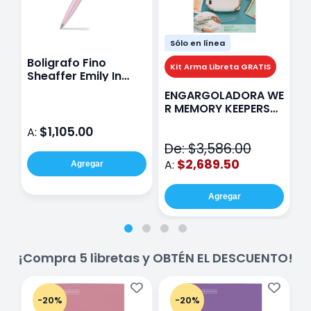
Sólo en línea
Boligrafo Fino
M
Kit Arma Libreta GRATIS
Sheaffer Emily In
A
Paris Sentinel E321
F
ENGARGOLADORA WE
Rosa
P
R MEMORY KEEPERS
D
71050-9 THE CINCH
$1,105.00
A:
A
V2
De: $3,586.00
$2,689.50
A:
Agregar
Agregar
¡Compra 5 libretas y OBTÉN EL DESCUENTO!
-20%
-20%