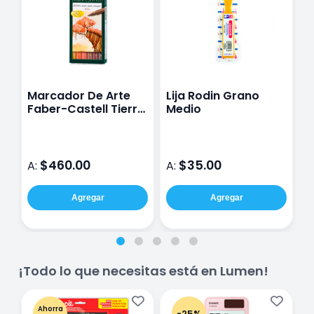
Marcador De Arte
Lija Rodin Grano
M
Faber-Castell Tierra
Medio
P
6Pz Pen Brush
B
$460.00
$35.00
A:
A:
A
Agregar
Agregar
¡Todo lo que necesitas está en Lumen!
Ahorra
-25%