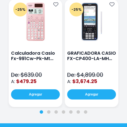
-25%
-25%
Calculadora Casio
GRAFICADORA CASIO
C
Fx-991Cw-Pk-Mt
FX-CP400-LA-MH
C
Class Wiz Rosa
TOUCH
C
N
De: $639.00
De: $4,899.00
D
$479.25
$3,674.25
A:
A:
A
Agregar
Agregar