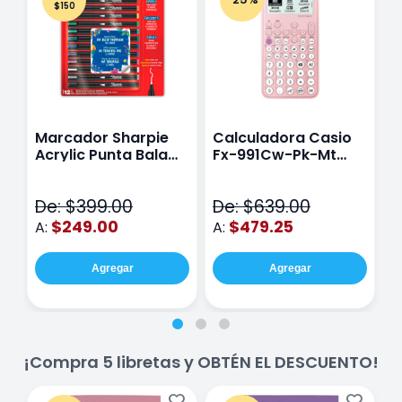
$150
Marcador Sharpie
Calculadora Casio
E
Acrylic Punta Bala
Fx-991Cw-Pk-Mt
Y
Fina Surtido Con 12
Class Wiz Rosa
T
Piezas
V
De: $399.00
De: $639.00
D
$249.00
$479.25
A:
A:
A
Agregar
Agregar
¡Compra 5 libretas y OBTÉN EL DESCUENTO!