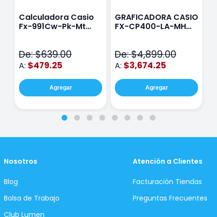
Calculadora Casio
GRAFICADORA CASIO
C
Fx-991Cw-Pk-Mt
FX-CP400-LA-MH
C
Class Wiz Rosa
TOUCH
C
N
De: $639.00
De: $4,899.00
D
$479.25
$3,674.25
A:
A:
A
Agregar
Agregar
Nosotros
Atención a Clientes
Blog
Facturación Tiendas
Bolsa de Trabajo
Preguntas Frecuentes
Club Lumen