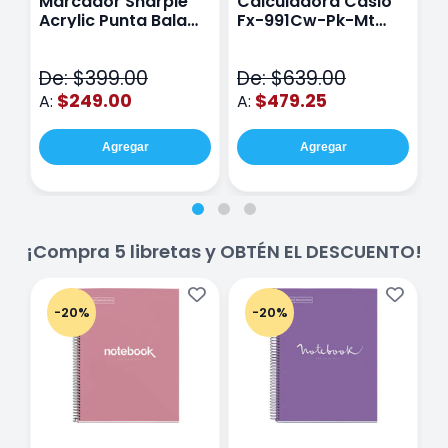
Marcador Sharpie
Calculadora Casio
E
Acrylic Punta Bala
Fx-991Cw-Pk-Mt
Y
Fina Surtido Con 12
Class Wiz Rosa
T
Piezas
V
De: $399.00
De: $639.00
D
$249.00
$479.25
A:
A:
A
Agregar
Agregar
¡Compra 5 libretas y OBTÉN EL DESCUENTO!
-20%
-20%