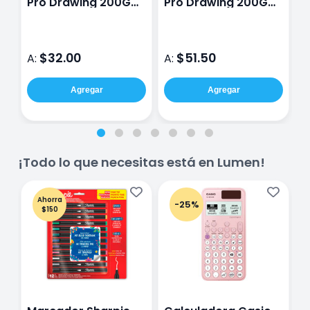
Pro Drawing 200G
Pro Drawing 200G
D
8.9X12.7 Cm 30
10X15 Cm 30 Hojas
1
Hojas
$32.00
$51.50
A:
A:
A
Agregar
Agregar
¡Todo lo que necesitas está en Lumen!
Ahorra
-25%
$150