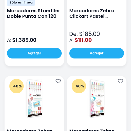
Sólo en línea
Marcadores Staedtler
Marcadores Zebra
Doble Punta Con 120
Clickart Pastel
Dreams Paquete Con
6 Piezas
De: $185.00
$1,389.00
$111.00
A:
A:
Agregar
Agregar
-40%
-40%