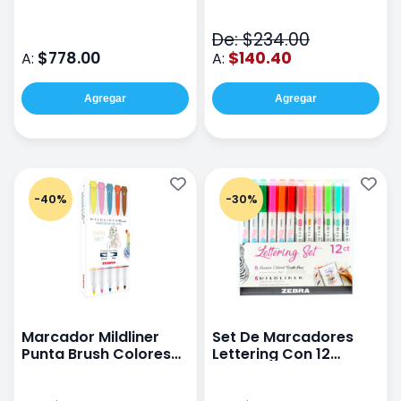
Con 15 186.315
Pastel Con 5 piezas
De: $234.00
$778.00
$140.40
A:
A:
Agregar
Agregar
-40%
-30%
Marcador Mildliner
Set De Marcadores
Punta Brush Colores
Lettering Con 12
Skin Con 5 piezas
piezas