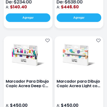
De: $234.00
De: $638.00
$140.40
$446.60
A:
A:
Agregar
Agregar
Marcador Para Dibujo
Marcador para Dibujo
Copic Acrea Deep Con
Copic Acrea Light con
6 Piezas
6 Piezas
$450.00
$450.00
A:
A: