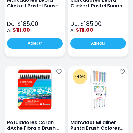
Marcadores Zebra
Marcadores Zebra
Clickart Pastel Sunset
Clickart Pastel Sunrise
Paquete Con 6 Piezas
Paquete Con 6 Piezas
De: $185.00
De: $185.00
$111.00
$111.00
A:
A:
Agregar
Agregar
-40%
Rotuladores Caran
Marcador Mildliner
dAche Fibralo Brush
Punta Brush Colores