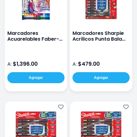
Marcadores
Marcadores Sharpie
Acuarelables Faber-
Acrilicos Punta Bala
Castell Goldfaber
Tonos Naturaleza Con
Aqua Doble Punta con
12 Piezas
24
$1,396.00
$479.00
A:
A:
Agregar
Agregar