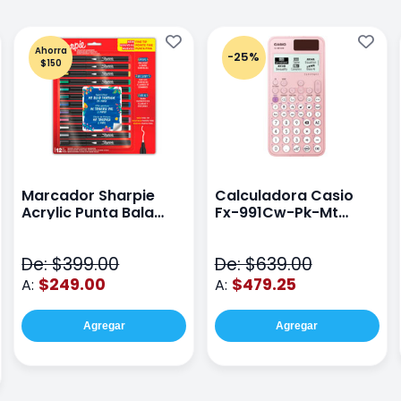
Ahorra
-25%
$150
Marcador Sharpie
Calculadora Casio
Acrylic Punta Bala
Fx-991Cw-Pk-Mt
Fina Surtido Con 12
Class Wiz Rosa
Piezas
De: $399.00
De: $639.00
$249.00
$479.25
A:
A:
Agregar
Agregar