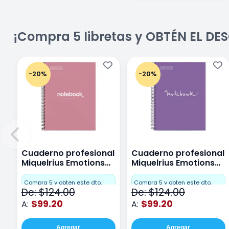
¡Compra 5 libretas y OBTÉN EL D
-20%
-20%
Cuaderno profesional
Cuaderno profesional
Miquelrius Emotions
Miquelrius Emotions
Cuadro Chico 80
raya 80 hojas Purpura
hojas Rosa
Compra 5 y obten este dto.
Compra 5 y obten este dto.
De: $124.00
De: $124.00
$99.20
$99.20
A:
A:
Agregar
Agregar