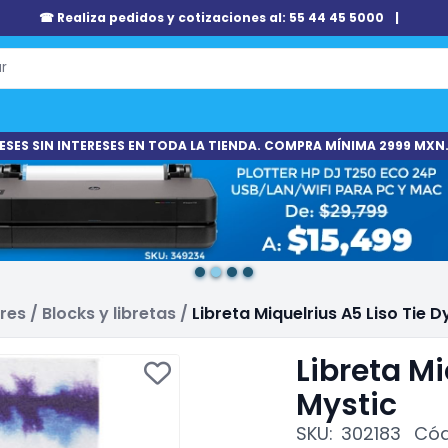
☎ Realiza pedidos y cotizaciones al: 55 44 45 5000
|
ESES SIN INTERESES EN TODA LA TIENDA. COMPRA MÍNIMA 2999 MXN.
ares
/
Blocks y libretas
/
Libreta Miquelrius A5 Liso Tie D
Libreta Mi
Mystic
SKU:
302183
Cód