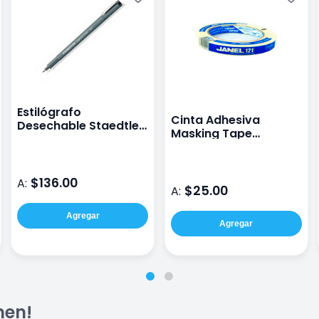
Estilógrafo
Cinta Adhesiva
Desechable Staedtler
Masking Tape
Negro 1
12Mmx50M Janel 121
$136.00
A:
$25.00
A:
Agregar
Agregar
men!