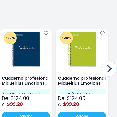
-20%
-20%
Cuaderno profesional
Cuaderno profesional
C
Miquelrius Emotions
Miquelrius Emotions
M
Dots 80 hojas
Dots 80 hojas Lima
D
F
Compra 5 y obten este dto.
Compra 5 y obten este dto.
De: $124.00
De: $124.00
D
$99.20
$99.20
A:
A:
A
Agregar
Agregar