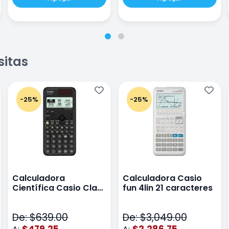
sitas
-25%
-25%
Calculadora
Calculadora Casio
Científica Casio Class
fun 4lin 21 caracteres
Wiz Color Negro
De: $639.00
De: $3,049.00