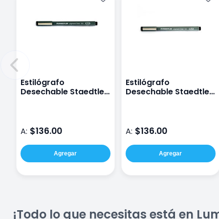
Estilógrafo
Estilógrafo
Desechable Staedtler
Desechable Staedtler
Negro 0.6
Negro 0.2
$136.00
$136.00
A:
A:
Agregar
Agregar
¡Todo lo que necesitas está en Lu