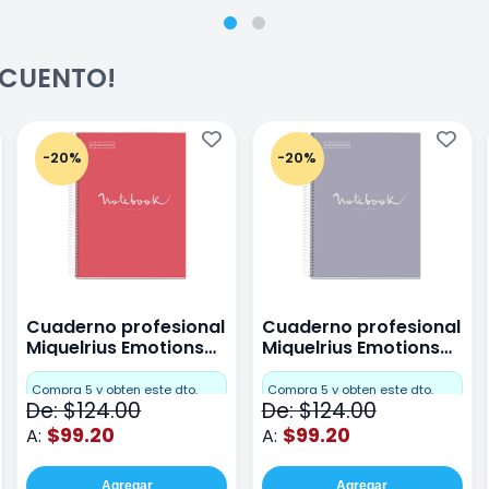
ESCUENTO!
-20%
-20%
Cuaderno profesional
Cuaderno profesional
Miquelrius Emotions
Miquelrius Emotions
raya 80 hojas Coral
raya 80 hojas Gris
Compra 5 y obten este dto.
Compra 5 y obten este dto.
De: $124.00
De: $124.00
$99.20
$99.20
A:
A:
Agregar
Agregar