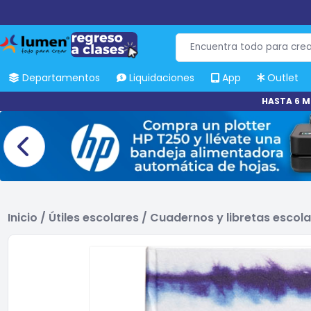
Departamentos
Liquidaciones
App
Outlet
HASTA 6 M
Inicio
/
Útiles escolares
/
Cuadernos y libretas escol