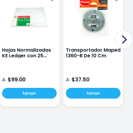
Hojas Normalizadas
Transportador Maped
E
KE Ledger con 25
1360-B De 10 Cm
0
hojas
$99.00
$37.50
A:
A:
A
Agregar
Agregar