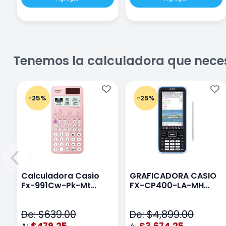
Tenemos la calculadora que nece
-25%
-25%
Calculadora Casio
GRAFICADORA CASIO
Fx-991Cw-Pk-Mt
FX-CP400-LA-MH
Class Wiz Rosa
TOUCH
De: $639.00
De: $4,899.00