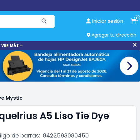
0
Iniciar sesión
Agregar tu dirección
 VER MÁS>>
ye Mystic
quelrius A5 Liso Tie Dye
igo de barras:
8422593080450