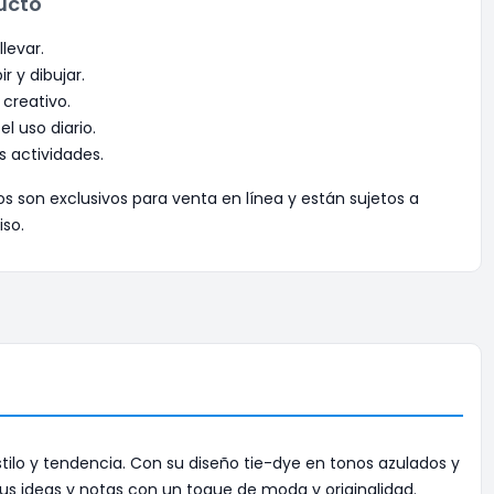
ucto
llevar.
ir y dibujar.
 creativo.
el uso diario.
as actividades.
os son exclusivos para venta en línea y están sujetos a
iso.
ilo y tendencia. Con su diseño tie-dye en tonos azulados y
 tus ideas y notas con un toque de moda y originalidad.