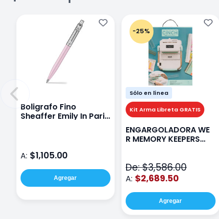
-25%
Sólo en línea
Boligrafo Fino
Kit Arma Libreta GRATIS
Sheaffer Emily In Paris
Sentinel E321 Rosa
ENGARGOLADORA WE
R MEMORY KEEPERS
71050-9 THE CINCH V2
$1,105.00
A:
De: $3,586.00
$2,689.50
A:
Agregar
Agregar