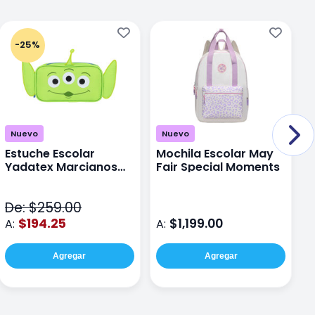
-25%
Nuevo
Nuevo
Estuche Escolar
Mochila Escolar May
M
Yadatex Marcianos
Fair Special Moments
Y
Toy Story DTS026
S
Verde
De: $259.00
D
$194.25
$1,199.00
A:
A:
A
Agregar
Agregar