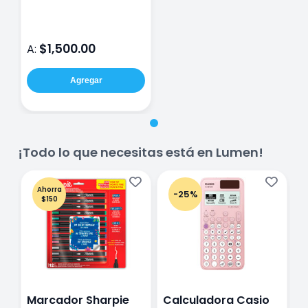
Castell Albrecht
Durer con 36 Piezas
$1,500.00
A:
Agregar
¡Todo lo que necesitas está en Lumen!
Ahorra
-25%
$150
Marcador Sharpie
Calculadora Casio
E