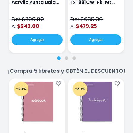
Acrylic Punta Bala
Fx-991Cw-Pk-Mt
Y
Fina Surtido Con 12
Class Wiz Rosa
T
Piezas
V
De: $399.00
De: $639.00
D
$249.00
$479.25
A:
A:
A
Agregar
Agregar
¡Compra 5 libretas y OBTÉN EL DESCUENTO!
-20%
-20%