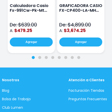
Calculadora Casio
GRAFICADORA CASIO
C
Fx-991Cw-Pk-Mt
FX-CP400-LA-MH
C
Class Wiz Rosa
TOUCH
C
N
De: $639.00
De: $4,899.00
D
$479.25
$3,674.25
A:
A:
A
Agregar
Agregar
Nosotros
Atención a Clientes
Blog
Facturación Tiendas
Bolsa de Trabajo
Preguntas Frecuentes
Club Lumen