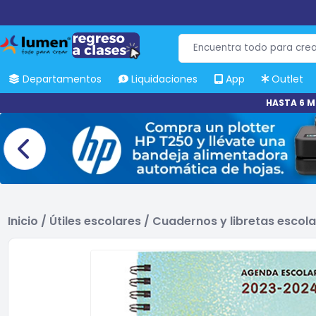
Departamentos
Liquidaciones
App
Outlet
HASTA 6 M
Inicio
/
Útiles escolares
/
Cuadernos y libretas escol