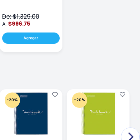
STR005 Cafe
De: $1,329.00
$996.75
A:
Agregar
-20%
-20%