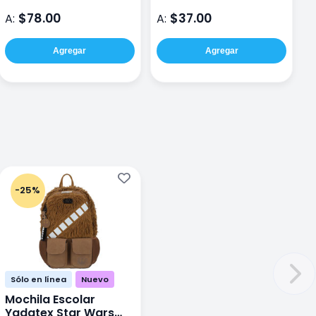
$78.00
$37.00
A:
A:
A
Agregar
Agregar
-25%
Sólo en línea
Nuevo
Mochila Escolar
Yadatex Star Wars