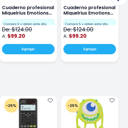
Cuaderno profesional
Cuaderno profesional
C
Miquelrius Emotions
Miquelrius Emotions
M
Dots 80 hojas
Dots 80 hojas Lima
D
F
Compra 5 y obten este dto.
Compra 5 y obten este dto.
De: $124.00
De: $124.00
D
$99.20
$99.20
A:
A:
A
Agregar
Agregar
-25%
-25%