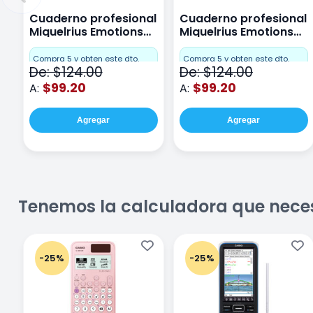
Cuaderno profesional
Cuaderno profesional
Miquelrius Emotions
Miquelrius Emotions
Cuadro Chico 80
raya 80 hojas Purpura
hojas Rosa
Compra 5 y obten este dto.
Compra 5 y obten este dto.
De: $124.00
De: $124.00
$99.20
$99.20
A:
A:
Agregar
Agregar
Tenemos la calculadora que nece
-25%
-25%