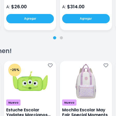
Argollas 100 Hojas
$26.00
$314.00
A:
A:
Agregar
Agregar
men!
-25%
Nuevo
Nuevo
Estuche Escolar
Mochila Escolar May
Yadatex Marcianos
Fair Special Moments