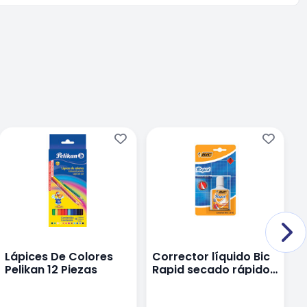
Lápices De Colores
Corrector líquido Bic
M
Pelikan 12 Piezas
Rapid secado rápido 1
P
pieza
M