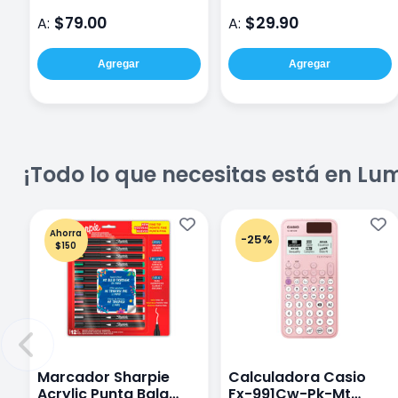
$79.00
$29.90
A:
A:
Agregar
Agregar
¡Todo lo que necesitas está en Lu
Ahorra
-25%
$150
Marcador Sharpie
Calculadora Casio
Acrylic Punta Bala
Fx-991Cw-Pk-Mt