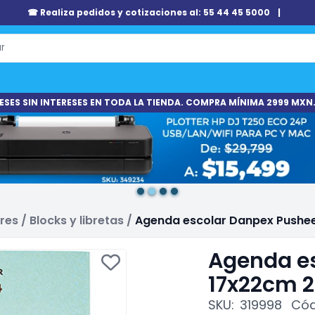
☎ Realiza pedidos y cotizaciones al: 55 44 45 5000
|
ESES SIN INTERESES EN TODA LA TIENDA. COMPRA MÍNIMA 2999 MXN.
ares
/
Blocks y libretas
/
Agenda escolar Danpex Pushe
Agenda e
17x22cm 
SKU:
319998
Cód