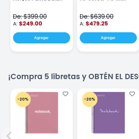
Fina Surtido Con 12
Class Wiz Rosa
Piezas
De: $399.00
De: $639.00
$249.00
$479.25
A:
A:
Agregar
Agregar
¡Compra 5 libretas y OBTÉN EL D
-20%
-20%