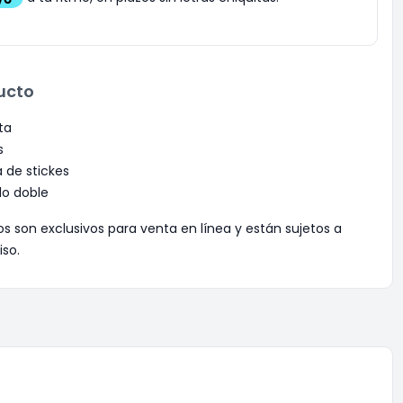
ucto
ta
s
 de stickes
llo doble
os son exclusivos para venta en línea y están sujetos a
iso.