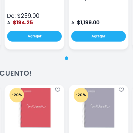
Toy Story DTS026
Verde
De: $259.00
$194.25
$1,199.00
A:
A:
Agregar
Agregar
ESCUENTO!
-20%
-20%