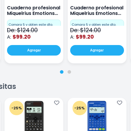
Cuaderno profesional
Cuaderno profesional
Miquelrius Emotions
Miquelrius Emotions
raya 80 hojas Coral
raya 80 hojas Gris
Compra 5 y obten este dto.
Compra 5 y obten este dto.
De: $124.00
De: $124.00
$99.20
$99.20
A:
A:
Agregar
Agregar
sitas
-25%
-25%