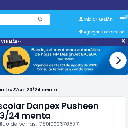
0
Iniciar sesión
Agregar tu dirección
 VER MÁS>>
en 17x22cm 23/24 menta
scolar Danpex Pusheen
23/24 menta
igo de barras:
7501099370577