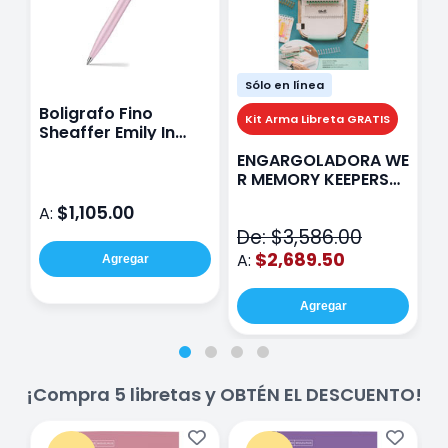
Sólo en línea
Boligrafo Fino
M
Kit Arma Libreta GRATIS
Sheaffer Emily In
A
Paris Sentinel E321
F
ENGARGOLADORA WE
Rosa
P
R MEMORY KEEPERS
D
71050-9 THE CINCH
$1,105.00
A:
A
V2
De: $3,586.00
$2,689.50
A:
Agregar
Agregar
¡Compra 5 libretas y OBTÉN EL DESCUENTO!