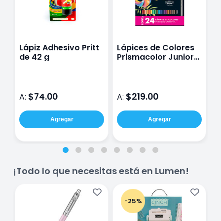
Lápiz Adhesivo Pritt
Lápices de Colores
G
de 42 g
Prismacolor Junior
Caja con 24 Piezas
$74.00
$219.00
A:
A:
A
Agregar
Agregar
¡Todo lo que necesitas está en Lumen!
-25%