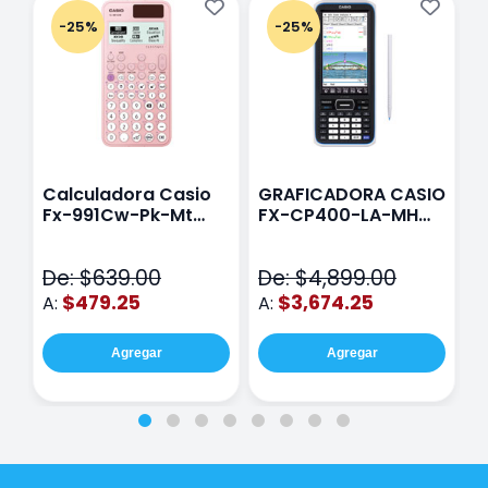
-25%
-25%
Calculadora Casio
GRAFICADORA CASIO
C
Fx-991Cw-Pk-Mt
FX-CP400-LA-MH
C
Class Wiz Rosa
TOUCH
C
N
De: $639.00
De: $4,899.00
D
$479.25
$3,674.25
A:
A:
A
Agregar
Agregar