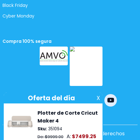
Black Friday
Cyber Monday
Compra 100% segura
Powered by
nopCommerce
Copyright ©2026 Lumen. Todos los derechos