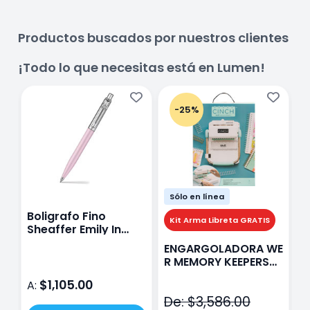
Productos buscados por nuestros clientes
¡Todo lo que necesitas está en Lumen!
-25%
Sólo en línea
Boligrafo Fino
M
Kit Arma Libreta GRATIS
Sheaffer Emily In
A
Paris Sentinel E321
F
ENGARGOLADORA WE
Rosa
P
R MEMORY KEEPERS
D
71050-9 THE CINCH
$1,105.00
A:
A
V2
De: $3,586.00