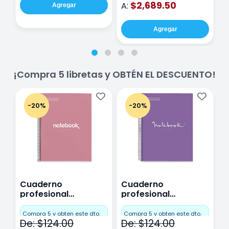
$2,689.50
A:
Agregar
Agregar
¡Compra 5 libretas y OBTÉN EL DESCUENTO!
-20%
-20%
Cuaderno
Cuaderno
C
profesional
profesional
p
Miquelrius Emotions
Miquelrius Emotions
M
Cuadro Chico 80
raya 80 hojas
r
Compra 5 y obten este dto.
Compra 5 y obten este dto.
C
De: $124.00
De: $124.00
D
hojas Rosa
Purpura