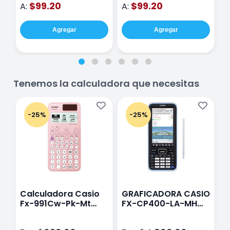
$99.20
$99.20
A:
A:
A
Agregar
Agregar
Tenemos la calculadora que necesitas
-25%
-25%
Calculadora Casio
GRAFICADORA CASIO
C
Fx-991Cw-Pk-Mt
FX-CP400-LA-MH
C
Class Wiz Rosa
TOUCH
C
N