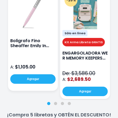
-25%
Sólo en línea
Boligrafo Fino
M
Kit Arma Libreta GRATIS
Sheaffer Emily In
A
Paris Sentinel E321
F
ENGARGOLADORA WE
Rosa
P
R MEMORY KEEPERS
D
71050-9 THE CINCH
$1,105.00
A:
A
V2
De: $3,586.00
$2,689.50
A:
Agregar
Agregar
¡Compra 5 libretas y OBTÉN EL DESCUENTO!