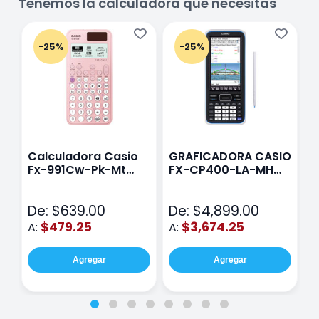
Tenemos la calculadora que necesitas
-25%
-25%
Calculadora Casio
GRAFICADORA CASIO
C
Fx-991Cw-Pk-Mt
FX-CP400-LA-MH
C
Class Wiz Rosa
TOUCH
C
N
De: $639.00
De: $4,899.00
D
$479.25
$3,674.25
A:
A:
A
Agregar
Agregar