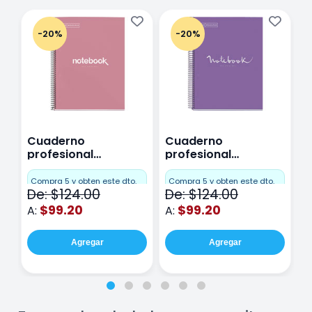
-20%
-20%
Cuaderno
Cuaderno
C
profesional
profesional
p
Miquelrius Emotions
Miquelrius Emotions
M
Cuadro Chico 80
raya 80 hojas
r
Compra 5 y obten este dto.
Compra 5 y obten este dto.
C
De: $124.00
De: $124.00
D
hojas Rosa
Purpura
$99.20
$99.20
A:
A:
A
Agregar
Agregar