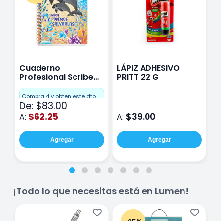
Cuaderno
LÁPIZ ADHESIVO
B
Profesional Scribe
PRITT 22 G
p
Ecológico Cuadro
c
Chico 100 Hojas
Compra 4 y obten este dto.
De: $83.00
$62.25
$39.00
A:
A:
A
Agregar
Agregar
¡Todo lo que necesitas está en Lumen!