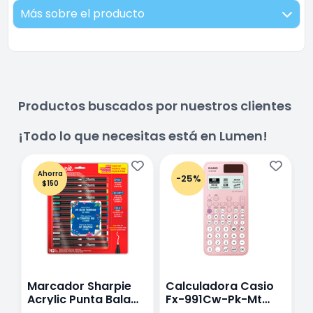
Más sobre el producto
Productos buscados por nuestros clientes
¡Todo lo que necesitas está en Lumen!
Ahorra
-25%
$150
Marcador Sharpie
Calculadora Casio
E
Acrylic Punta Bala
Fx-991Cw-Pk-Mt
Y
Fina Surtido Con 12
Class Wiz Rosa
T