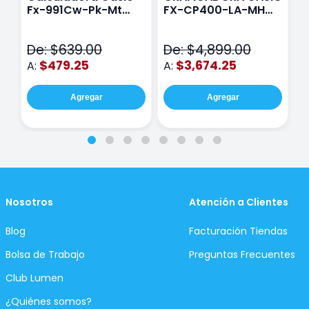
Fx-991Cw-Pk-Mt
FX-CP400-LA-MH
C
Class Wiz Rosa
TOUCH
C
N
De: $639.00
De: $4,899.00
D
$479.25
$3,674.25
A:
A:
A
Agregar
Agregar
Nosotros
Atención a Clientes
Blog
Facturación Tiendas
Bolsa de Trabajo
Preguntas Frecuentes
Club Lumen
¿Quiénes somos?