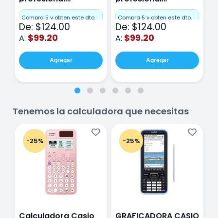
Miquelrius Emotions
Miquelrius Emotions
M
Cuadro Chico 80
raya 80 hojas
r
Compra 5 y obten este dto.
Compra 5 y obten este dto.
C
De: $124.00
De: $124.00
D
hojas Rosa
Purpura
$99.20
$99.20
A:
A:
A
Agregar
Agregar
Tenemos la calculadora que necesitas
-25%
-25%
Calculadora Casio
GRAFICADORA CASIO
C