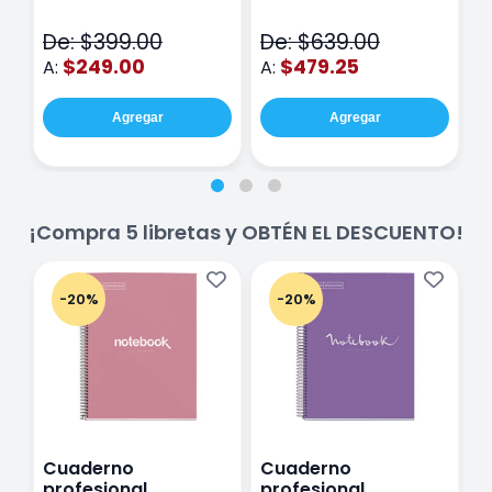
Piezas
V
De: $399.00
De: $639.00
D
$249.00
$479.25
A:
A:
A
Agregar
Agregar
¡Compra 5 libretas y OBTÉN EL DESCUENTO!
-20%
-20%
Cuaderno
Cuaderno
C
profesional
profesional
p