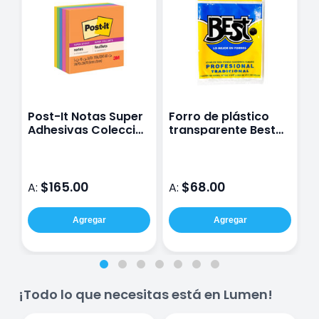
Post-It Notas Super
Forro de plástico
F
Adhesivas Colección
transparente Best
t
Rio De Janeiro 7.6
profesional 5 piezas
p
Cm X 7.6 Cm 5 Blocs
c
$165.00
$68.00
A:
A:
A
Agregar
Agregar
¡Todo lo que necesitas está en Lumen!