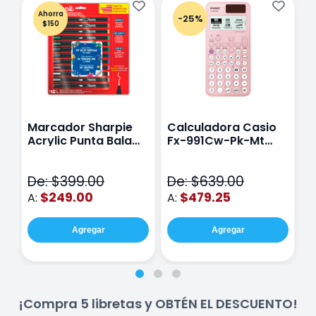
Ahorra
-25%
$150
Marcador Sharpie
Calculadora Casio
E
Acrylic Punta Bala
Fx-991Cw-Pk-Mt
Y
Fina Surtido Con 12
Class Wiz Rosa
T
Piezas
V
De: $399.00
De: $639.00
D
$249.00
$479.25
A:
A:
A
Agregar
Agregar
¡Compra 5 libretas y OBTÉN EL DESCUENTO!