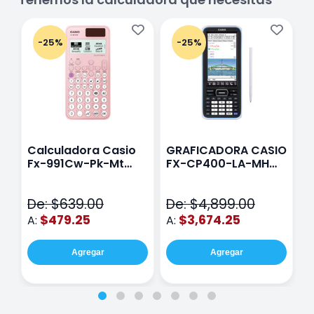
-25%
-25%
Calculadora Casio
GRAFICADORA CASIO
C
Fx-991Cw-Pk-Mt
FX-CP400-LA-MH
C
Class Wiz Rosa
TOUCH
C
N
De: $639.00
De: $4,899.00
D
$479.25
$3,674.25
A:
A:
A
Agregar
Agregar