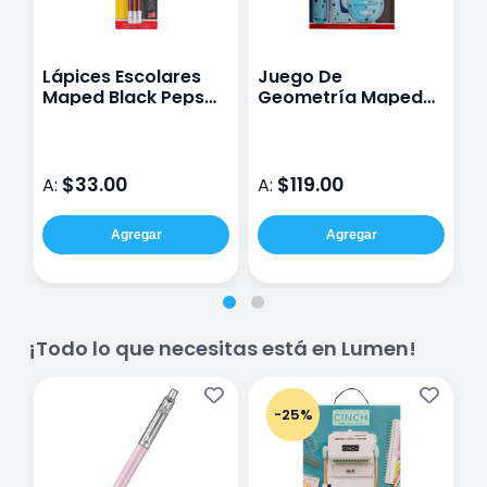
Lápices Escolares
Juego De
L
Maped Black Peps
Geometría Maped
F
#2 C/6 851731
895009 Stop System
$33.00
$119.00
A:
A:
A
Agregar
Agregar
¡Todo lo que necesitas está en Lumen!
-25%