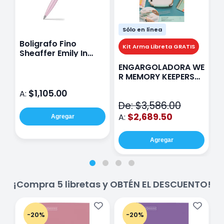
Sólo en línea
Boligrafo Fino
M
Kit Arma Libreta GRATIS
Sheaffer Emily In
A
Paris Sentinel E321
F
ENGARGOLADORA WE
Rosa
P
R MEMORY KEEPERS
D
71050-9 THE CINCH
$1,105.00
A:
A
V2
De: $3,586.00
$2,689.50
A:
Agregar
Agregar
¡Compra 5 libretas y OBTÉN EL DESCUENTO!
-20%
-20%