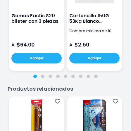
Gomas Factis S20
Cartoncillo 150G
C
blíster con 3 piezas
53Kg Blanco
P
50X70Cm
P
Compra mínima de 10
C
D
pzas
$64.00
$2.50
A:
A:
A
Agregar
Agregar
Productos relacionados