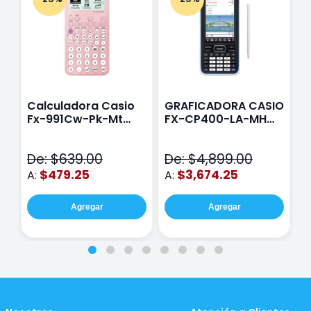
Calculadora Casio
GRAFICADORA CASIO
C
Fx-991Cw-Pk-Mt
FX-CP400-LA-MH
C
Class Wiz Rosa
TOUCH
C
N
De: $639.00
De: $4,899.00
D
$479.25
$3,674.25
A:
A:
A
Agregar
Agregar