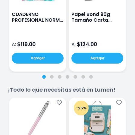
CUADERNO
Papel Bond 90g
J
PROFESIONAL NORMA
Tamaño Carta
M
KIUT RAYA 100
Navigator Digital
B
HOJAS
$119.00
$124.00
A:
A:
A
Agregar
Agregar
¡Todo lo que necesitas está en Lumen!
-25%