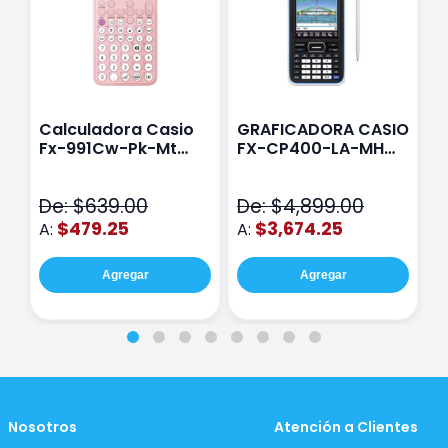
Calculadora Casio
GRAFICADORA CASIO
C
Fx-991Cw-Pk-Mt
FX-CP400-LA-MH
C
Class Wiz Rosa
TOUCH
C
N
De: $639.00
De: $4,899.00
D
$479.25
$3,674.25
A:
A:
A
Agregar
Agregar
Nosotros
Atención a Clientes