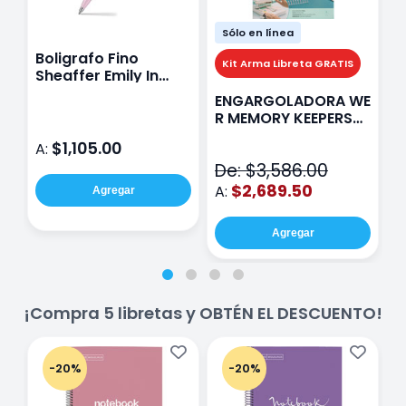
Sólo en línea
Boligrafo Fino
M
Kit Arma Libreta GRATIS
Sheaffer Emily In
A
Paris Sentinel E321
F
ENGARGOLADORA WE
Rosa
P
R MEMORY KEEPERS
D
71050-9 THE CINCH
$1,105.00
A:
A
V2
De: $3,586.00
$2,689.50
A:
Agregar
Agregar
¡Compra 5 libretas y OBTÉN EL DESCUENTO!
-20%
-20%