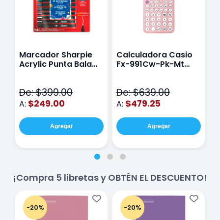
Marcador Sharpie
Calculadora Casio
E
Acrylic Punta Bala
Fx-991Cw-Pk-Mt
Y
Fina Surtido Con 12
Class Wiz Rosa
T
Piezas
V
De: $399.00
De: $639.00
D
$249.00
$479.25
A:
A:
A
Agregar
Agregar
¡Compra 5 libretas y OBTÉN EL DESCUENTO!
-20%
-20%