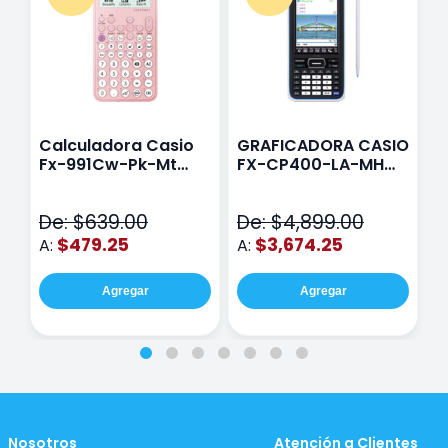
Calculadora Casio
GRAFICADORA CASIO
C
Fx-991Cw-Pk-Mt
FX-CP400-LA-MH
C
Class Wiz Rosa
TOUCH
C
N
De: $639.00
De: $4,899.00
D
$479.25
$3,674.25
A:
A:
A
Agregar
Agregar
Nosotros
Atención a Clientes