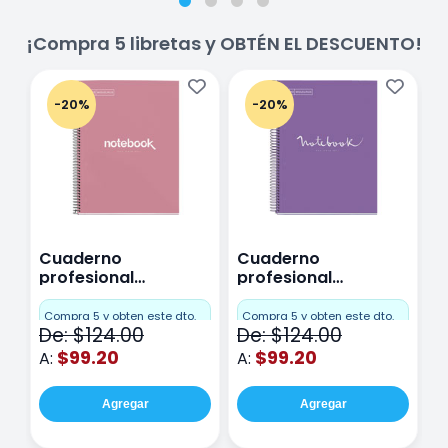
¡Compra 5 libretas y OBTÉN EL DESCUENTO!
-20%
-20%
Cuaderno
Cuaderno
C
profesional
profesional
p
Miquelrius Emotions
Miquelrius Emotions
M
Cuadro Chico 80
raya 80 hojas
r
Compra 5 y obten este dto.
Compra 5 y obten este dto.
C
De: $124.00
De: $124.00
D
hojas Rosa
Purpura
$99.20
$99.20
A:
A:
A
Agregar
Agregar