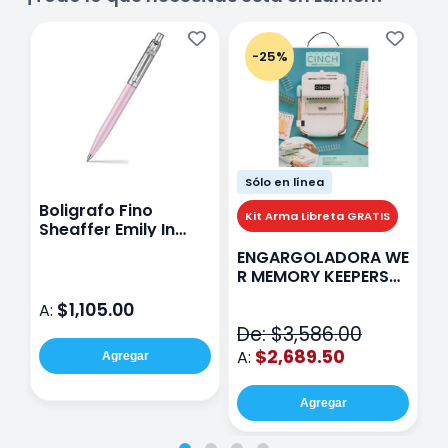
-25%
Sólo en línea
Boligrafo Fino
M
Kit Arma Libreta GRATIS
Sheaffer Emily In
A
Paris Sentinel E321
F
ENGARGOLADORA WE
Rosa
P
R MEMORY KEEPERS
D
71050-9 THE CINCH
$1,105.00
A:
A
V2
De: $3,586.00
$2,689.50
A:
Agregar
Agregar