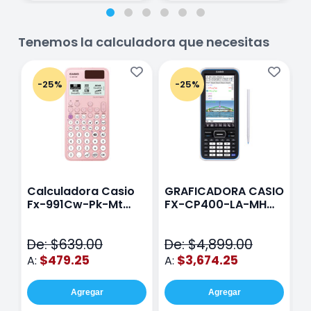
Tenemos la calculadora que necesitas
-25%
-25%
Calculadora Casio
GRAFICADORA CASIO
C
Fx-991Cw-Pk-Mt
FX-CP400-LA-MH
C
Class Wiz Rosa
TOUCH
C
N
De: $639.00
De: $4,899.00
D
$479.25
$3,674.25
A:
A:
A
Agregar
Agregar