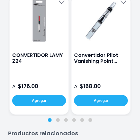
CONVERTIDOR LAMY
Convertidor Pilot
B
Z24
Vanishing Point
1
Prera
3
$176.00
$168.00
A:
A:
A
Agregar
Agregar
Productos relacionados