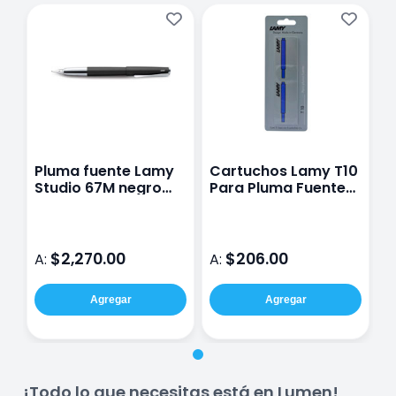
Pluma fuente Lamy
Cartuchos Lamy T10
Studio 67M negro
Para Pluma Fuente
mate
Azul
$2,270.00
$206.00
A:
A:
Agregar
Agregar
¡Todo lo que necesitas está en Lumen!