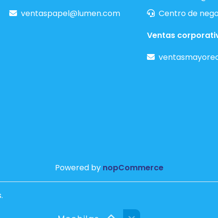
ventaspapel@lumen.com
Centro de nego
Ventas corporati
ventasmayore
Powered by
nopCommerce
.