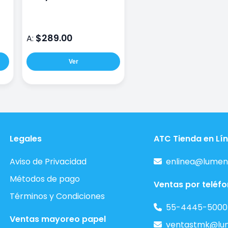
e
Secador 50 Ml Rojo
$289.00
A:
Ver
Legales
ATC Tienda en Lí
Aviso de Privacidad
enlinea@lumen
Métodos de pago
Ventas por teléf
Términos y Condiciones
55-4445-5000
Ventas mayoreo papel
ventastmk@lu