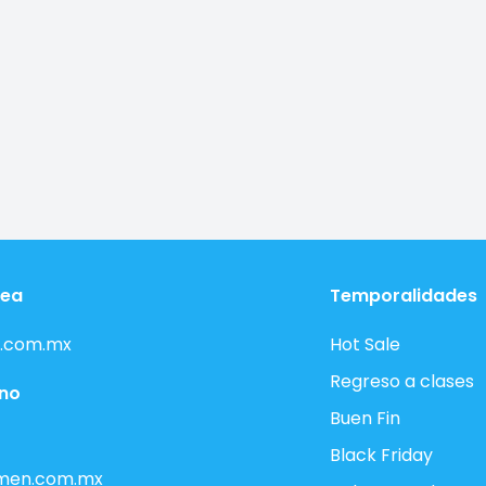
nea
Temporalidades
.com.mx
Hot Sale
Regreso a clases
ono
Buen Fin
Black Friday
men.com.mx