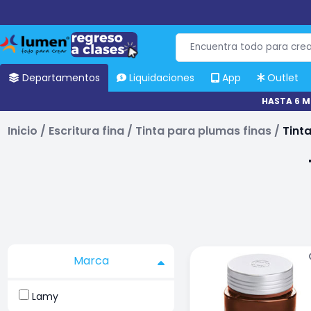
Departamentos
Liquidaciones
App
Outlet
HASTA 6 M
Inicio
/
Escritura fina
/
Tinta para plumas finas
/
Tint
Marca
Lamy