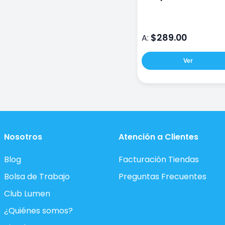
Secador 50 Ml Verd
$289.00
A:
Ver
Nosotros
Atención a Clientes
Blog
Facturación Tiendas
Bolsa de Trabajo
Preguntas Frecuentes
Club Lumen
¿Quiénes somos?