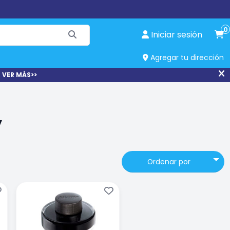
0
Iniciar sesión
Agregar tu dirección
 VER MÁS>>
y
Ordenar por