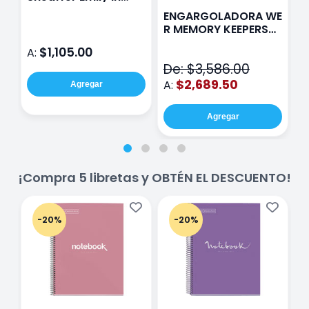
Paris Sentinel E321
F
ENGARGOLADORA WE
Rosa
P
R MEMORY KEEPERS
D
71050-9 THE CINCH
$1,105.00
A:
A
V2
De: $3,586.00
$2,689.50
A:
Agregar
Agregar
¡Compra 5 libretas y OBTÉN EL DESCUENTO!
-20%
-20%