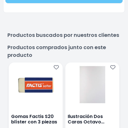
Productos buscados por nuestros clientes
Productos comprados junto con este
producto
Gomas Factis S20
Ilustración Dos
L
blíster con 3 piezas
Caras Octavo
P
38X25Cm