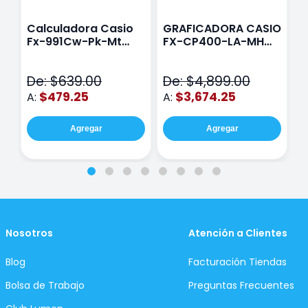
Calculadora Casio
GRAFICADORA CASIO
C
Fx-991Cw-Pk-Mt
FX-CP400-LA-MH
C
Class Wiz Rosa
TOUCH
C
N
De: $639.00
De: $4,899.00
D
$479.25
$3,674.25
A:
A:
A
Agregar
Agregar
Nosotros
Atención a Clientes
Blog
Facturación Tiendas
Bolsa de Trabajo
Preguntas Frecuentes