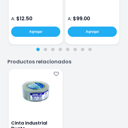
Hojas Con 1 Pieza
Mod. 83474
$12.50
$99.00
A:
A:
A
Agregar
Agregar
Productos relacionados
Cinta industrial