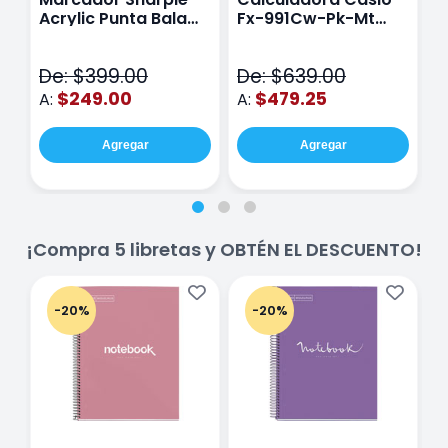
Acrylic Punta Bala
Fx-991Cw-Pk-Mt
Y
Fina Surtido Con 12
Class Wiz Rosa
T
Piezas
V
De: $399.00
De: $639.00
D
$249.00
$479.25
A:
A:
A
Agregar
Agregar
¡Compra 5 libretas y OBTÉN EL DESCUENTO!
-20%
-20%