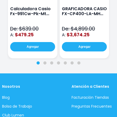
Calculadora Casio
GRAFICADORA CASIO
C
Fx-991Cw-Pk-Mt
FX-CP400-LA-MH
C
Class Wiz Rosa
TOUCH
C
N
De: $639.00
De: $4,899.00
D
$479.25
$3,674.25
A:
A:
A
Agregar
Agregar
Nosotros
Atención a Clientes
Blog
Facturación Tiendas
Bolsa de Trabajo
Preguntas Frecuentes
Club Lumen