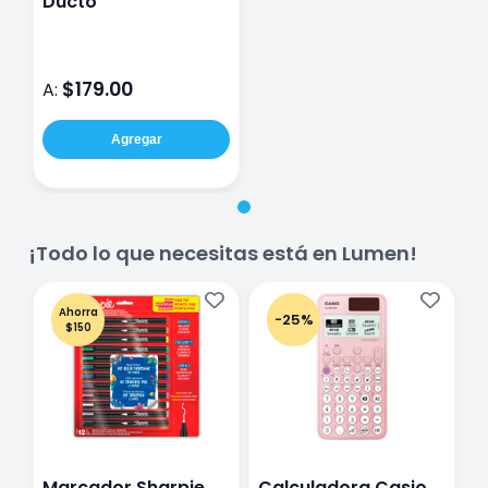
Ducto
$179.00
A:
Agregar
¡Todo lo que necesitas está en Lumen!
Ahorra
-25%
$150
Marcador Sharpie
Calculadora Casio
E