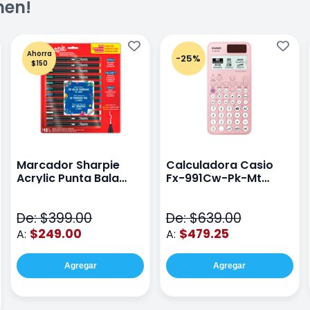
men!
Ahorra
-25%
$150
Marcador Sharpie
Calculadora Casio
Acrylic Punta Bala
Fx-991Cw-Pk-Mt
Fina Surtido Con 12
Class Wiz Rosa
Piezas
De: $399.00
De: $639.00
$249.00
$479.25
A:
A:
Agregar
Agregar