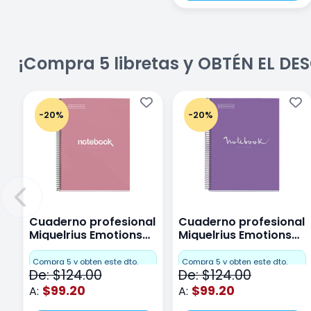
¡Compra 5 libretas y OBTÉN EL D
-20%
-20%
Cuaderno profesional
Cuaderno profesional
Miquelrius Emotions
Miquelrius Emotions
Cuadro Chico 80
raya 80 hojas Purpura
hojas Rosa
Compra 5 y obten este dto.
Compra 5 y obten este dto.
De: $124.00
De: $124.00
$99.20
$99.20
A:
A: