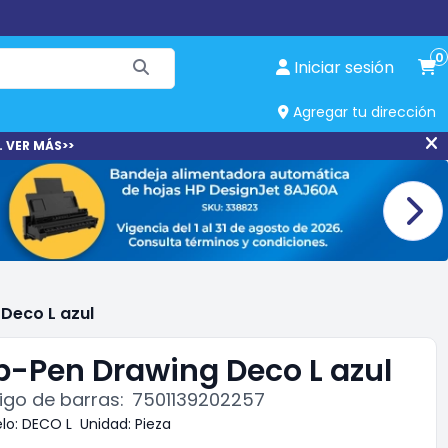
0
Iniciar sesión
Agregar tu dirección
. VER MÁS>>
Deco L azul
p-Pen Drawing Deco L azul
go de barras:
7501139202257
lo:
DECO L
Unidad:
Pieza