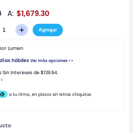
0
A:
$1,679.30
Agregar
por
Lumen
 días hábiles
Ver más opciones >>
 Sin Intereses de $139.94.
>>
ucto