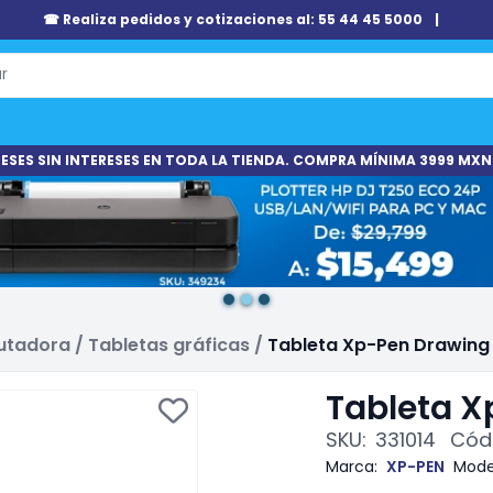
☎ Realiza pedidos y cotizaciones al: 55 44 45 5000
|
ESES SIN INTERESES EN TODA LA TIENDA. COMPRA MÍNIMA 3999 MXN
putadora
/
Tabletas gráficas
/
Tableta Xp-Pen Drawing 
Tableta X
SKU:
331014
Códi
Marca:
XP-PEN
Mode