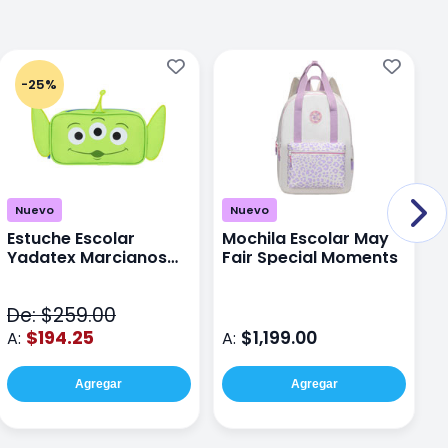
-25%
Nuevo
Nuevo
Estuche Escolar
Mochila Escolar May
M
Yadatex Marcianos
Fair Special Moments
Y
Toy Story DTS026
S
Verde
De: $259.00
D
$194.25
$1,199.00
A:
A:
A
Agregar
Agregar