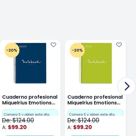
-20%
-20%
Cuaderno profesional
Cuaderno profesional
C
Miquelrius Emotions
Miquelrius Emotions
M
Dots 80 hojas
Dots 80 hojas Lima
D
F
Compra 5 y obten este dto.
Compra 5 y obten este dto.
De: $124.00
De: $124.00
D
$99.20
$99.20
A:
A:
A