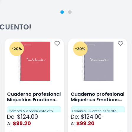
ESCUENTO!
-20%
-20%
Cuaderno profesional
Cuaderno profesional
Miquelrius Emotions
Miquelrius Emotions
raya 80 hojas Coral
raya 80 hojas Gris
Compra 5 y obten este dto.
Compra 5 y obten este dto.
De: $124.00
De: $124.00
$99.20
$99.20
A:
A: