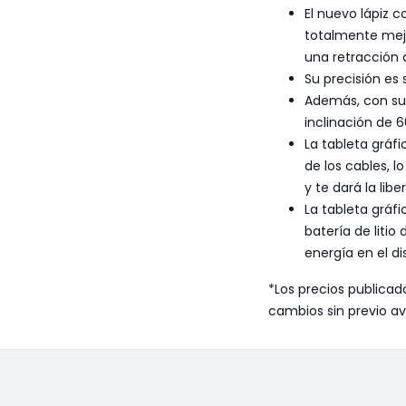
El nuevo lápiz c
totalmente mejor
una retracción
Su precisión es s
Además, con sus 
inclinación de 
La tableta gráfi
de los cables, 
y te dará la lib
La tableta gráf
batería de liti
energía en el di
*Los precios publicad
cambios sin previo av