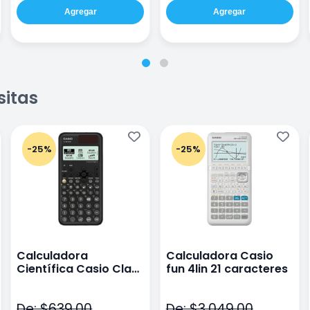
Agregar
Agregar
sitas
-25%
-25%
Calculadora
Calculadora Casio
Científica Casio Class
fun 4lin 21 caracteres
Wiz Color Negro
De: $639.00
De: $3,049.00