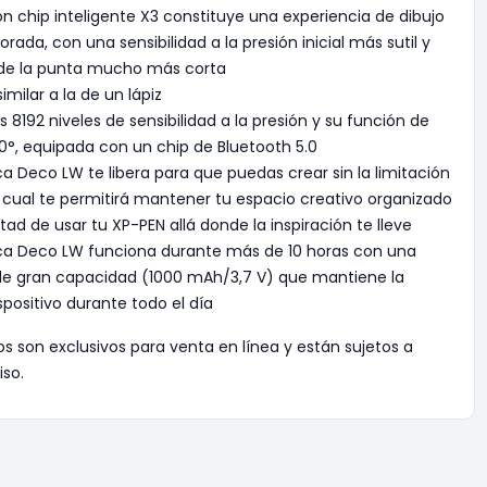
on chip inteligente X3 constituye una experiencia de dibujo
ada, con una sensibilidad a la presión inicial más sutil y
 de la punta mucho más corta
imilar a la de un lápiz
8192 niveles de sensibilidad a la presión y su función de
60°, equipada con un chip de Bluetooth 5.0
ca Deco LW te libera para que puedas crear sin la limitación
lo cual te permitirá mantener tu espacio creativo organizado
ertad de usar tu XP-PEN allá donde la inspiración te lleve
ica Deco LW funciona durante más de 10 horas con una
o de gran capacidad (1000 mAh/3,7 V) que mantiene la
spositivo durante todo el día
os son exclusivos para venta en línea y están sujetos a
iso.