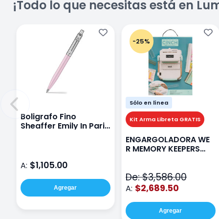
¡Todo lo que necesitas está en Lu
-25%
Sólo en línea
Boligrafo Fino
Kit Arma Libreta GRATIS
Sheaffer Emily In Paris
Sentinel E321 Rosa
ENGARGOLADORA WE
R MEMORY KEEPERS
71050-9 THE CINCH V2
$1,105.00
A:
De: $3,586.00
$2,689.50
A:
Agregar
Agregar