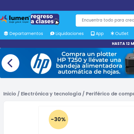
Departamentos
Liquidaciones
App
Outlet
HASTA 12 M
Inicio
/
Electrónica y tecnología
/
Periférico de com
-30%