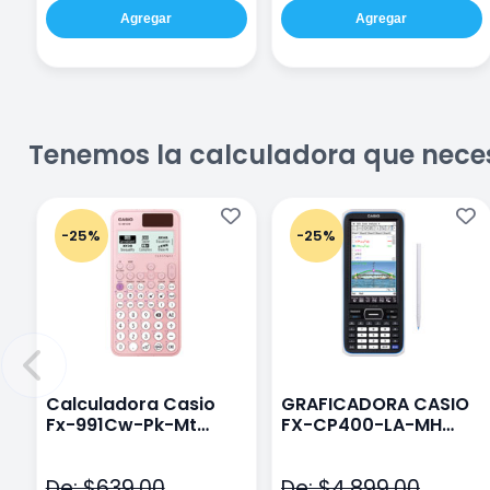
Agregar
Agregar
Tenemos la calculadora que nece
-25%
-25%
Calculadora Casio
GRAFICADORA CASIO
Fx-991Cw-Pk-Mt
FX-CP400-LA-MH
Class Wiz Rosa
TOUCH
De: $639.00
De: $4,899.00