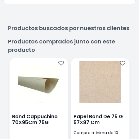
Productos buscados por nuestros clientes
Productos comprados junto con este
producto
Bond Cappuchino
Papel Bond De 75 G
R
70X95Cm 75G
57X87 Cm
C
p
Compra mínima de 10