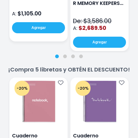
Rosa
P
R MEMORY KEEPERS
D
71050-9 THE CINCH
$1,105.00
A:
A
V2
De: $3,586.00
$2,689.50
A:
Agregar
Agregar
¡Compra 5 libretas y OBTÉN EL DESCUENTO!
-20%
-20%
Cuaderno
Cuaderno
C