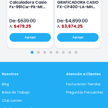
Calculadora Casio
GRAFICADORA CASIO
C
Fx-991Cw-Pk-Mt
FX-CP400-LA-MH
C
Class Wiz Rosa
TOUCH
C
N
De: $639.00
De: $4,899.00
D
$479.25
$3,674.25
A:
A:
A
Agregar
Agregar
Nosotros
Atención a Clientes
Blog
Facturación Tiendas
Bolsa de Trabajo
Preguntas Frecuentes
Club Lumen