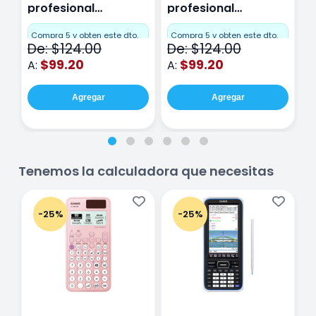
profesional
profesional
p
Miquelrius Emotions
Miquelrius Emotions
M
Cuadro Chico 80
raya 80 hojas
r
Compra 5 y obten este dto.
Compra 5 y obten este dto.
C
De: $124.00
De: $124.00
D
hojas Rosa
Purpura
$99.20
$99.20
A:
A:
A
Agregar
Agregar
Tenemos la calculadora que necesitas
-25%
-25%