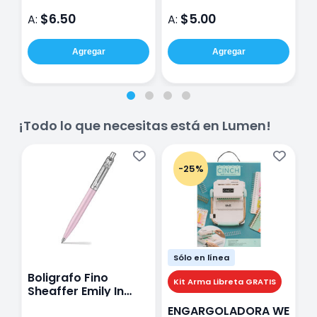
pzas
$6.50
$5.00
A:
A:
A
Agregar
Agregar
¡Todo lo que necesitas está en Lumen!
-25%
Sólo en línea
Boligrafo Fino
M
Kit Arma Libreta GRATIS
Sheaffer Emily In
A
Paris Sentinel E321
F
ENGARGOLADORA WE