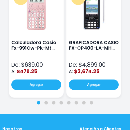
Calculadora Casio
GRAFICADORA CASIO
C
Fx-991Cw-Pk-Mt
FX-CP400-LA-MH
C
Class Wiz Rosa
TOUCH
C
N
De: $639.00
De: $4,899.00
D
$479.25
$3,674.25
A:
A:
A
Agregar
Agregar
Nosotros
Atención a Clientes