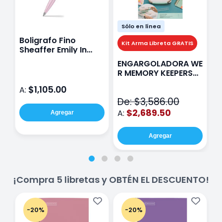
Sólo en línea
Boligrafo Fino
M
Kit Arma Libreta GRATIS
Sheaffer Emily In
A
Paris Sentinel E321
F
ENGARGOLADORA WE
Rosa
P
R MEMORY KEEPERS
D
71050-9 THE CINCH
$1,105.00
A:
A
V2
De: $3,586.00
$2,689.50
A:
Agregar
Agregar
¡Compra 5 libretas y OBTÉN EL DESCUENTO!
-20%
-20%