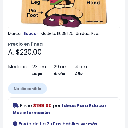
Marca:
Educar
Modelo:
E038E26
Unidad:
Pza.
Precio en línea
A: $220.00
Medidas:
23 cm
29 cm
4 cm
Largo
Ancho
Alto
No disponible
Envío
$199.00
por
Ideas Para Educar
Más información
Envío de 1 a 3 días hábiles
Ver más