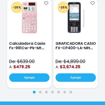
-25%
-25%
Calculadora Casio
GRAFICADORA CASIO
C
Fx-991Cw-Pk-Mt
FX-CP400-LA-MH
C
Class Wiz Rosa
TOUCH
C
N
De: $639.00
De: $4,899.00
D
$479.25
$3,674.25
A:
A:
A
Agregar
Agregar