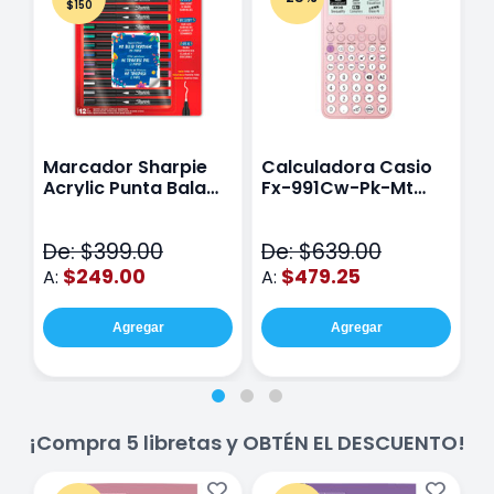
$150
Marcador Sharpie
Calculadora Casio
E
Acrylic Punta Bala
Fx-991Cw-Pk-Mt
Y
Fina Surtido Con 12
Class Wiz Rosa
T
Piezas
V
De: $399.00
De: $639.00
D
$249.00
$479.25
A:
A:
A
Agregar
Agregar
¡Compra 5 libretas y OBTÉN EL DESCUENTO!