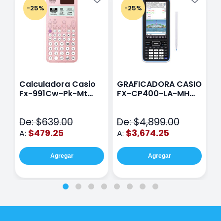
-25%
-25%
Calculadora Casio
GRAFICADORA CASIO
C
Fx-991Cw-Pk-Mt
FX-CP400-LA-MH
C
Class Wiz Rosa
TOUCH
C
N
De: $639.00
De: $4,899.00
D
$479.25
$3,674.25
A:
A:
A
Agregar
Agregar