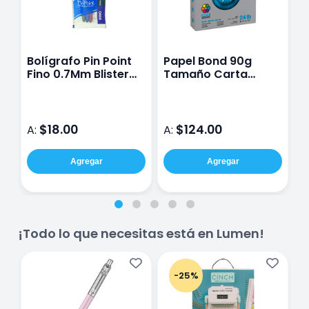
Bolígrafo Pin Point
Papel Bond 90g
M
Fino 0.7Mm Blister
Tamaño Carta
T
Con 3
Navigator Digital
$18.00
$124.00
A:
A:
A
Agregar
Agregar
¡Todo lo que necesitas está en Lumen!
-25%