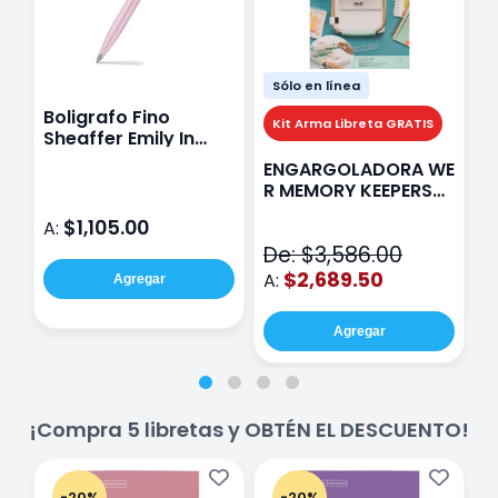
Sólo en línea
Boligrafo Fino
M
Kit Arma Libreta GRATIS
Sheaffer Emily In
A
Paris Sentinel E321
F
ENGARGOLADORA WE
Rosa
P
R MEMORY KEEPERS
D
71050-9 THE CINCH
$1,105.00
A:
A
V2
De: $3,586.00
$2,689.50
A:
Agregar
Agregar
¡Compra 5 libretas y OBTÉN EL DESCUENTO!
-20%
-20%