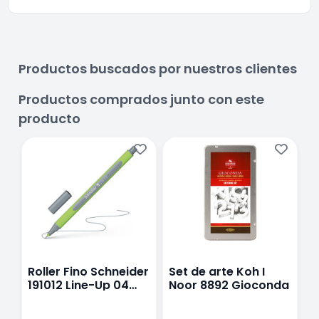
Productos buscados por nuestros clientes
Productos comprados junto con este
producto
Roller Fino Schneider
Set de arte Koh I
B
191012 Line-Up 04
Noor 8892 Gioconda
D
Plata-Gris
I