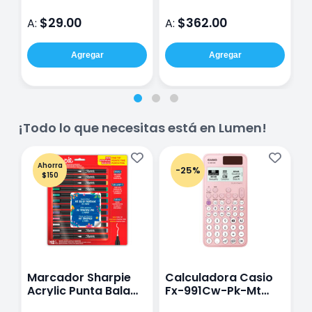
$29.00
$362.00
A:
A:
A
Agregar
Agregar
¡Todo lo que necesitas está en Lumen!
Ahorra
-25%
$150
Marcador Sharpie
Calculadora Casio
E
Acrylic Punta Bala
Fx-991Cw-Pk-Mt
Y
Fina Surtido Con 12
Class Wiz Rosa
T