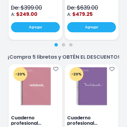
Piezas
V
De: $399.00
De: $639.00
D
$249.00
$479.25
A:
A:
A
Agregar
Agregar
¡Compra 5 libretas y OBTÉN EL DESCUENTO!
-20%
-20%
Cuaderno
Cuaderno
C
profesional
profesional
p