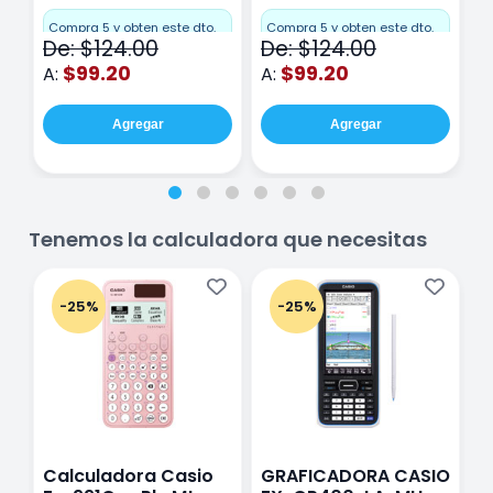
Miquelrius Emotions
Miquelrius Emotions
M
Cuadro Chico 80
raya 80 hojas
r
Compra 5 y obten este dto.
Compra 5 y obten este dto.
C
De: $124.00
De: $124.00
D
hojas Rosa
Purpura
$99.20
$99.20
A:
A:
A
Agregar
Agregar
Tenemos la calculadora que necesitas
-25%
-25%
Calculadora Casio
GRAFICADORA CASIO
C