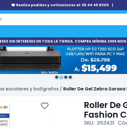
☎ Realiza pedidos y cotizaciones al: 55 44 45 5000
|
ESES SIN INTERESES EN TODA LA TIENDA. COMPRA MÍNIMA 2999 MXN.
s escolares y bolígrafos
/
Roller De Gel Zebra Sarasa
Roller De
Fashion C
SKU:
353431
Cód