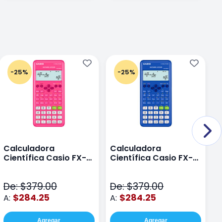
-25%
-25%
Calculadora
Calculadora
C
Científica Casio FX-
Científica Casio FX-
C
82LAPLUS2-PK Color
82LA PLUS2-BU Azul
9
Rosa
N
De: $379.00
De: $379.00
D
$284.25
$284.25
A:
A:
A
Agregar
Agregar