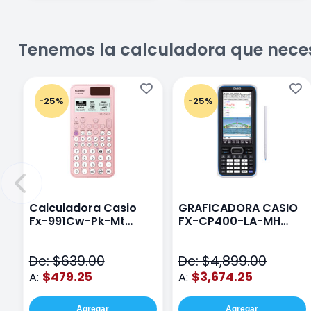
Tenemos la calculadora que nece
-25%
-25%
Calculadora Casio
GRAFICADORA CASIO
Fx-991Cw-Pk-Mt
FX-CP400-LA-MH
Class Wiz Rosa
TOUCH
De: $639.00
De: $4,899.00
$479.25
$3,674.25
A:
A:
Agregar
Agregar