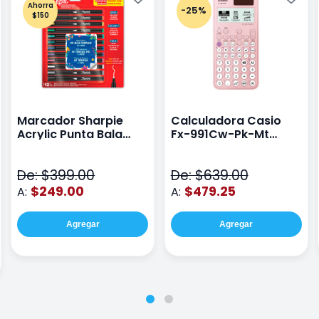
Ahorra
-25%
$150
Marcador Sharpie
Calculadora Casio
Acrylic Punta Bala
Fx-991Cw-Pk-Mt
Fina Surtido Con 12
Class Wiz Rosa
Piezas
De: $399.00
De: $639.00
$249.00
$479.25
A:
A:
Agregar
Agregar