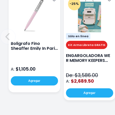
-25%
Sólo en línea
Boligrafo Fino
Kit Arma Libreta GRATIS
Sheaffer Emily In Paris
Sentinel E321 Rosa
ENGARGOLADORA WE
R MEMORY KEEPERS
71050-9 THE CINCH V2
$1,105.00
A:
De: $3,586.00
$2,689.50
A:
Agregar
Agregar