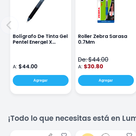
Bolígrafo De Tinta Gel
Roller Zebra Sarasa
Pentel Energel X
0.7Mm
0.5Mm Negro
De: $44.00
$44.00
$30.80
A:
A:
Agregar
Agregar
¡Todo lo que necesitas está en Lu