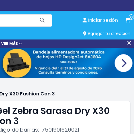
0
Iniciar sesión
Agregar tu dirección
 VER MÁS>>
 Dry X30 Fashion Con 3
 Gel Zebra Sarasa Dry X30
on 3
igo de barras:
7501901626021