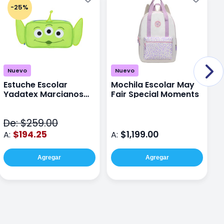
-25%
Nuevo
Nuevo
Estuche Escolar
Mochila Escolar May
M
Yadatex Marcianos
Fair Special Moments
Y
Toy Story DTS026
S
Verde
De: $259.00
D
$194.25
$1,199.00
A:
A:
A
Agregar
Agregar