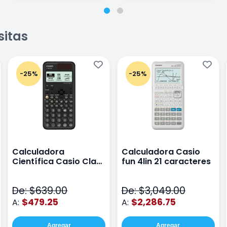
sitas
-25%
-25%
Calculadora
Calculadora Casio
Científica Casio Class
fun 4lin 21 caracteres
Wiz Color Negro
De: $639.00
De: $3,049.00
$479.25
$2,286.75
A:
A:
Agregar
Agregar