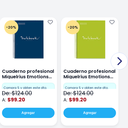
-20%
-20%
Cuaderno profesional
Cuaderno profesional
C
Miquelrius Emotions
Miquelrius Emotions
M
Dots 80 hojas
Dots 80 hojas Lima
D
F
Compra 5 y obten este dto.
Compra 5 y obten este dto.
De: $124.00
De: $124.00
D
$99.20
$99.20
A:
A:
A
Agregar
Agregar