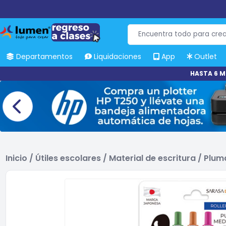
Departamentos
Liquidaciones
App
Outlet
HASTA 6 M
Inicio
/
Útiles escolares
/
Material de escritura
/
Pluma