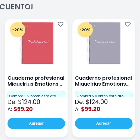
ESCUENTO!
-20%
-20%
Cuaderno profesional
Cuaderno profesional
Miquelrius Emotions
Miquelrius Emotions
raya 80 hojas Coral
raya 80 hojas Gris
Compra 5 y obten este dto.
Compra 5 y obten este dto.
De: $124.00
De: $124.00
$99.20
$99.20
A:
A:
Agregar
Agregar