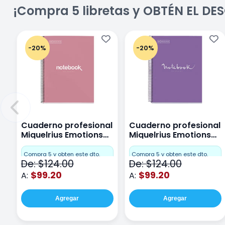
¡Compra 5 libretas y OBTÉN EL D
-20%
-20%
Cuaderno profesional
Cuaderno profesional
Miquelrius Emotions
Miquelrius Emotions
Cuadro Chico 80
raya 80 hojas Purpura
hojas Rosa
Compra 5 y obten este dto.
Compra 5 y obten este dto.
De: $124.00
De: $124.00
$99.20
$99.20
A:
A:
Agregar
Agregar