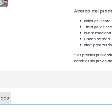
Acerca del prod
Roller gel Zebr
Tinta gel de se
Punta mediana 0
Diseño retráctil
Ideal para zurd
*Los precios publicad
cambios sin previo av
endas