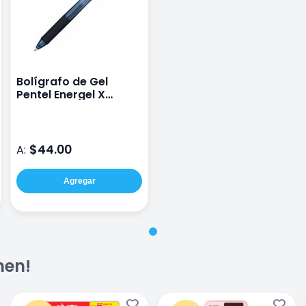
Bolígrafo de Gel
Pentel Energel X
0.7mm Retráctil
Negro
$44.00
A:
Agregar
men!