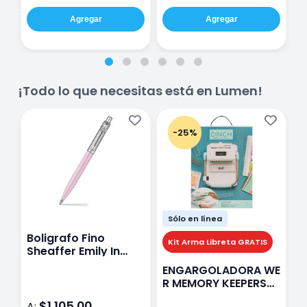
Agregar
Agregar
¡Todo lo que necesitas está en Lumen!
-25%
Sólo en línea
Boligrafo Fino
M
Kit Arma Libreta GRATIS
Sheaffer Emily In
A
Paris Sentinel E321
F
ENGARGOLADORA WE
Rosa
P
R MEMORY KEEPERS
D
71050-9 THE CINCH
$1,105.00
A:
A