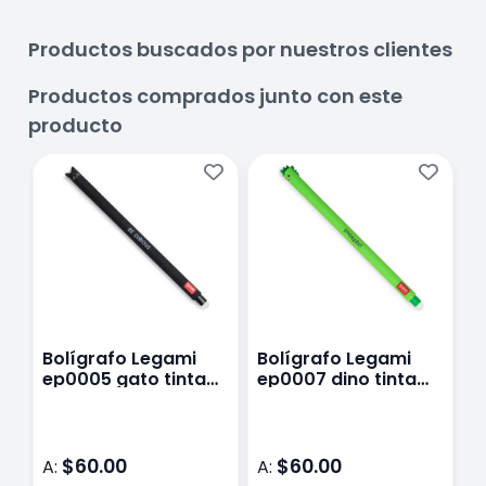
Productos buscados por nuestros clientes
Productos comprados junto con este
producto
Bolígrafo Legami
Bolígrafo Legami
B
ep0005 gato tinta
ep0007 dino tinta
e
negra
verde
a
$60.00
$60.00
A:
A:
A