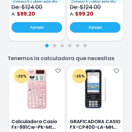
Cuadro Chico 80
raya 80 hojas
r
Compra 5 y obten este dto.
Compra 5 y obten este dto.
C
De: $124.00
De: $124.00
D
hojas Rosa
Purpura
$99.20
$99.20
A:
A:
A
Agregar
Agregar
Tenemos la calculadora que necesitas
-25%
-25%
Calculadora Casio
GRAFICADORA CASIO
C
Fx-991Cw-Pk-Mt
FX-CP400-LA-MH
C