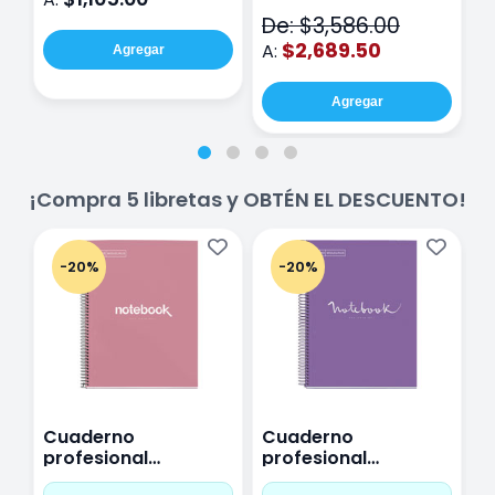
V2
De: $3,586.00
$2,689.50
A:
Agregar
Agregar
¡Compra 5 libretas y OBTÉN EL DESCUENTO!
-20%
-20%
Cuaderno
Cuaderno
C
profesional
profesional
p
Miquelrius Emotions
Miquelrius Emotions
M