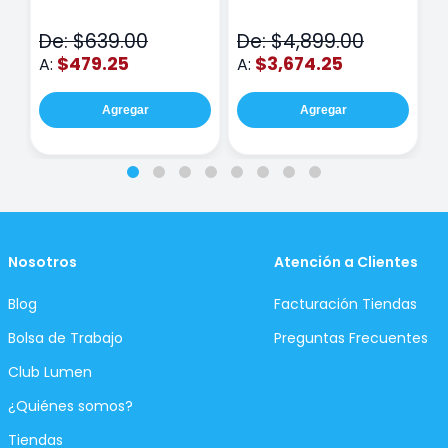
Class Wiz Rosa
TOUCH
C
N
De: $639.00
De: $4,899.00
D
$479.25
$3,674.25
A:
A:
A
Agregar
Agregar
Nosotros
Atención a Clientes
Blog
Facturación Tiendas
Bolsa de Trabajo
Preguntas Frecuentes
Club Lumen
¿Quiénes somos?
Tiendas