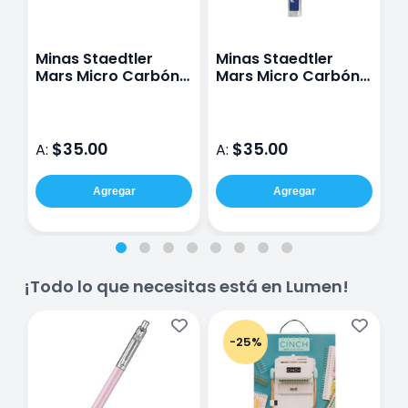
Minas Staedtler
Minas Staedtler
P
Mars Micro Carbón
Mars Micro Carbón
D
de 0.5 MM con 12 Pz
de 0.5 MM 2B con 12
4
HB
Pz
$35.00
$35.00
A:
A:
A
Agregar
Agregar
¡Todo lo que necesitas está en Lumen!
-25%