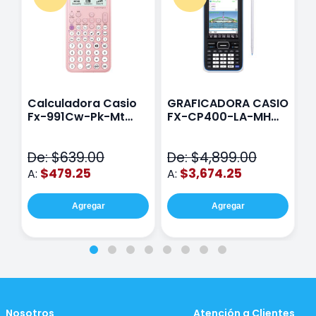
Calculadora Casio
GRAFICADORA CASIO
C
Fx-991Cw-Pk-Mt
FX-CP400-LA-MH
C
Class Wiz Rosa
TOUCH
C
N
De: $639.00
De: $4,899.00
D
$479.25
$3,674.25
A:
A:
A
Agregar
Agregar
Nosotros
Atención a Clientes