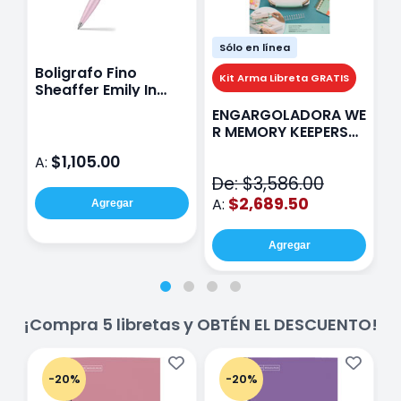
Sólo en línea
Boligrafo Fino
M
Kit Arma Libreta GRATIS
Sheaffer Emily In
A
Paris Sentinel E321
F
ENGARGOLADORA WE
Rosa
P
R MEMORY KEEPERS
D
71050-9 THE CINCH
$1,105.00
A:
A
V2
De: $3,586.00
$2,689.50
A:
Agregar
Agregar
¡Compra 5 libretas y OBTÉN EL DESCUENTO!
-20%
-20%