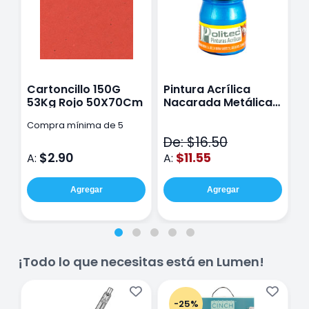
Cartoncillo 150G
Pintura Acrílica
C
53Kg Rojo 50X70Cm
Nacarada Metálica
5
Politec Azul L/500 20
5
Compra mínima de 5
Ml
De: $16.50
pzas
$2.90
$11.55
A:
A:
A
Agregar
Agregar
¡Todo lo que necesitas está en Lumen!
-25%