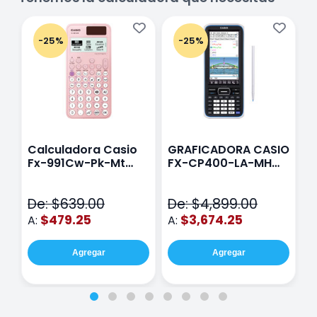
-25%
-25%
Calculadora Casio
GRAFICADORA CASIO
C
Fx-991Cw-Pk-Mt
FX-CP400-LA-MH
C
Class Wiz Rosa
TOUCH
C
N
De: $639.00
De: $4,899.00
D
$479.25
$3,674.25
A:
A:
A
Agregar
Agregar