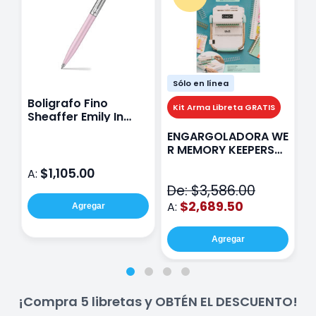
Sólo en línea
Boligrafo Fino
M
Kit Arma Libreta GRATIS
Sheaffer Emily In
A
Paris Sentinel E321
F
ENGARGOLADORA WE
Rosa
P
R MEMORY KEEPERS
D
71050-9 THE CINCH
$1,105.00
A:
A
V2
De: $3,586.00
$2,689.50
A:
Agregar
Agregar
¡Compra 5 libretas y OBTÉN EL DESCUENTO!