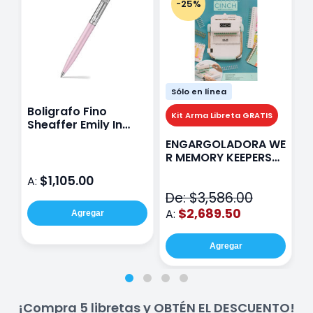
-25%
Sólo en línea
Boligrafo Fino
M
Kit Arma Libreta GRATIS
Sheaffer Emily In
A
Paris Sentinel E321
F
ENGARGOLADORA WE
Rosa
P
R MEMORY KEEPERS
D
71050-9 THE CINCH
$1,105.00
A:
A
V2
De: $3,586.00
$2,689.50
A:
Agregar
Agregar
¡Compra 5 libretas y OBTÉN EL DESCUENTO!