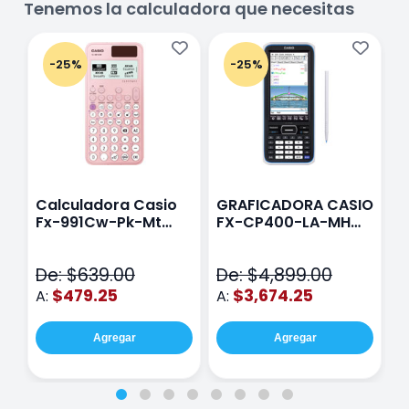
Tenemos la calculadora que necesitas
-25%
-25%
Calculadora Casio
GRAFICADORA CASIO
C
Fx-991Cw-Pk-Mt
FX-CP400-LA-MH
C
Class Wiz Rosa
TOUCH
C
N
De: $639.00
De: $4,899.00
D
$479.25
$3,674.25
A:
A:
A
Agregar
Agregar