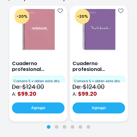
-20%
-20%
Cuaderno
Cuaderno
C
profesional
profesional
p
Miquelrius Emotions
Miquelrius Emotions
M
Cuadro Chico 80
raya 80 hojas
r
Compra 5 y obten este dto.
Compra 5 y obten este dto.
C
De: $124.00
De: $124.00
D
hojas Rosa
Purpura
$99.20
$99.20
A:
A:
A
Agregar
Agregar