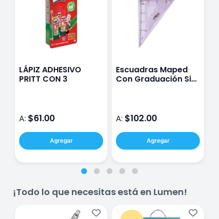
LÁPIZ ADHESIVO
Escuadras Maped
R
PRITT CON 3
Con Graduación Sin
M
Bisel 30 Cm
$61.00
$102.00
A:
A:
A
Agregar
Agregar
¡Todo lo que necesitas está en Lumen!