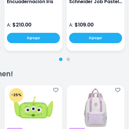
Encuadernación Iris
Schneider Job Pastel
6 Piezas Surtidos Ido
$210.00
$109.00
A:
A:
Agregar
Agregar
men!
-25%