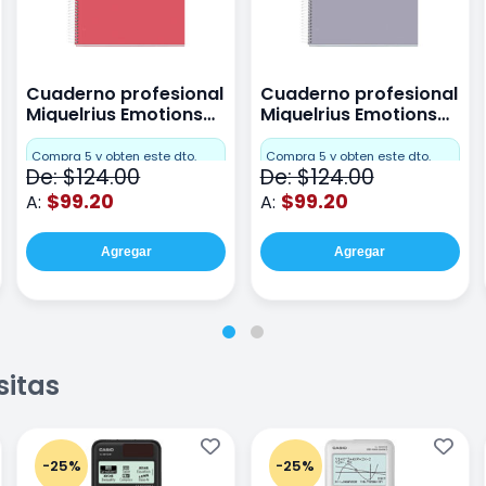
Cuaderno profesional
Cuaderno profesional
Miquelrius Emotions
Miquelrius Emotions
raya 80 hojas Coral
raya 80 hojas Gris
Compra 5 y obten este dto.
Compra 5 y obten este dto.
De: $124.00
De: $124.00
$99.20
$99.20
A:
A:
Agregar
Agregar
sitas
-25%
-25%