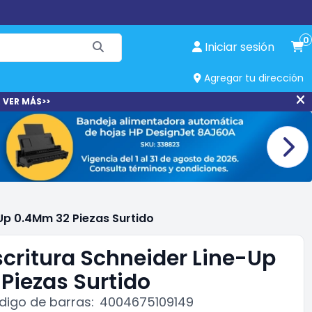
0
Iniciar sesión
Agregar tu dirección
 VER MÁS>>
Up 0.4Mm 32 Piezas Surtido
critura Schneider Line-Up
Piezas Surtido
digo de barras:
4004675109149