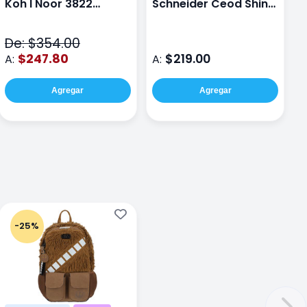
Koh I Noor 3822
Schneider Ceod Shiny
S
Polycolor
Rosa
0
G
De: $354.00
D
$247.80
$219.00
A:
A:
A
Agregar
Agregar
-25%