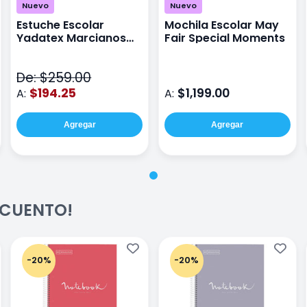
Nuevo
Nuevo
Estuche Escolar
Mochila Escolar May
Yadatex Marcianos
Fair Special Moments
Toy Story DTS026
Verde
De: $259.00
$194.25
$1,199.00
A:
A:
Agregar
Agregar
ESCUENTO!
-20%
-20%