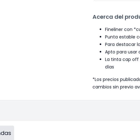
Acerca del prod
Fineliner con *
Punta estable c
Para destacar la
Apto para usar c
La tinta cap of
días
*Los precios publicad
cambios sin previo av
endas