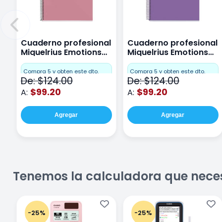
Cuaderno profesional
Cuaderno profesional
Miquelrius Emotions
Miquelrius Emotions
Cuadro Chico 80
raya 80 hojas Purpura
hojas Rosa
Compra 5 y obten este dto.
Compra 5 y obten este dto.
De: $124.00
De: $124.00
$99.20
$99.20
A:
A:
Agregar
Agregar
Tenemos la calculadora que nece
-25%
-25%