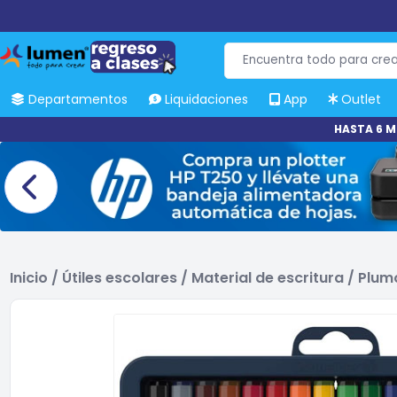
Departamentos
Liquidaciones
App
Outlet
HASTA 6 M
Inicio
/
Útiles escolares
/
Material de escritura
/
Plum