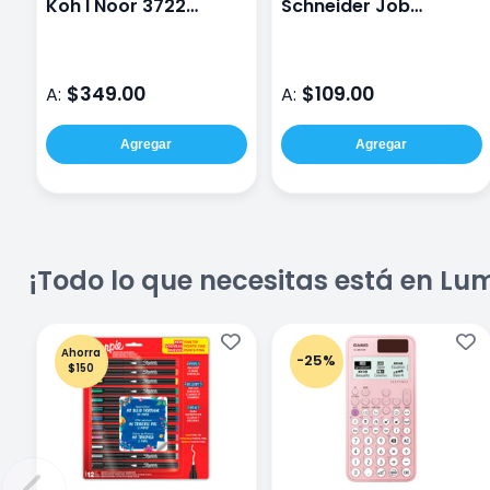
Koh I Noor 3722
Schneider Job
Mondeluz
Estuche Con 6 Piezas
Surtidos Ido
$349.00
$109.00
A:
A:
Agregar
Agregar
¡Todo lo que necesitas está en Lu
Ahorra
-25%
$150