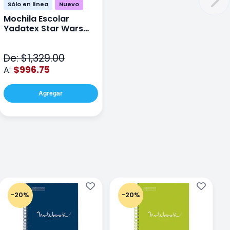
Sólo en línea
Nuevo
Mochila Escolar
Yadatex Star Wars
STR005 Cafe
De: $1,329.00
$996.75
A:
Agregar
-20%
-20%