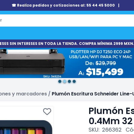
☎ Realiza pedidos y cotizaciones al: 55 44 45 5000
|
ESES SIN INTERESES EN TODA LA TIENDA. COMPRA MÍNIMA 2999 MXN.
ones y marcadores
/
Plumón Escritura Schneider Line-
Plumón Es
0.4Mm 32 
SKU:
266362
Có