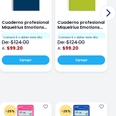
Cuaderno profesional
Cuaderno profesional
C
Miquelrius Emotions
Miquelrius Emotions
M
Dots 80 hojas
Dots 80 hojas Lima
D
F
Compra 5 y obten este dto.
Compra 5 y obten este dto.
De: $124.00
De: $124.00
D
$99.20
$99.20
A:
A:
A
Agregar
Agregar
-25%
-25%