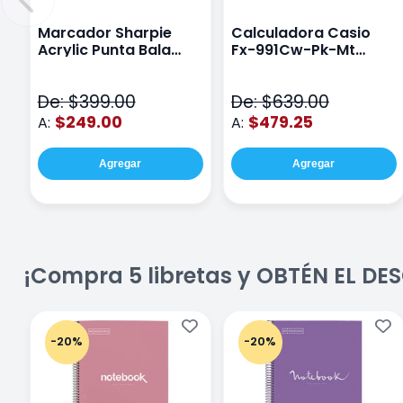
Marcador Sharpie
Calculadora Casio
Acrylic Punta Bala
Fx-991Cw-Pk-Mt
Fina Surtido Con 12
Class Wiz Rosa
Piezas
De: $399.00
De: $639.00
$249.00
$479.25
A:
A:
Agregar
Agregar
¡Compra 5 libretas y OBTÉN EL D
-20%
-20%