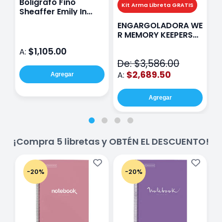
Boligrafo Fino
M
Kit Arma Libreta GRATIS
Sheaffer Emily In
A
Paris Sentinel E321
F
ENGARGOLADORA WE
Rosa
P
R MEMORY KEEPERS
D
71050-9 THE CINCH
$1,105.00
A:
A
V2
De: $3,586.00
$2,689.50
A:
Agregar
Agregar
¡Compra 5 libretas y OBTÉN EL DESCUENTO!
-20%
-20%