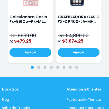
Calculadora Casio
GRAFICADORA CASIO
C
Fx-991Cw-Pk-Mt
FX-CP400-LA-MH
C
Class Wiz Rosa
TOUCH
C
N
De: $639.00
De: $4,899.00
D
$479.25
$3,674.25
A:
A:
A
Agregar
Agregar
Nosotros
Atención a Clientes
Blog
Facturación Tiendas
Bolsa de Trabajo
Preguntas Frecuentes