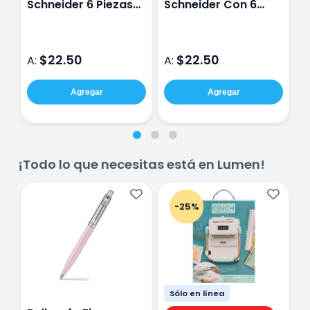
Schneider 6 Piezas
Schneider Con 6
P
Bermuda Blue Pastel
Piezas Blush Pastel
V
$22.50
$22.50
A:
A:
A
Agregar
Agregar
¡Todo lo que necesitas está en Lumen!
-25%
Sólo en línea