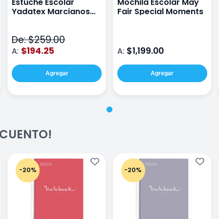
Estuche Escolar
Mochila Escolar May
Yadatex Marcianos
Fair Special Moments
Toy Story DTS026
Verde
De: $259.00
$194.25
$1,199.00
A:
A:
Agregar
Agregar
ESCUENTO!
-20%
-20%