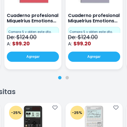
Cuaderno profesional
Cuaderno profesional
Miquelrius Emotions
Miquelrius Emotions
raya 80 hojas Coral
raya 80 hojas Gris
Compra 5 y obten este dto.
Compra 5 y obten este dto.
De: $124.00
De: $124.00
$99.20
$99.20
A:
A:
Agregar
Agregar
sitas
-25%
-25%