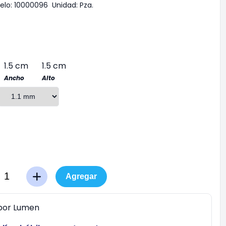
elo:
10000096
Unidad:
Pza.
1.5 cm
1.5 cm
Ancho
Alto
Agregar
por
Lumen