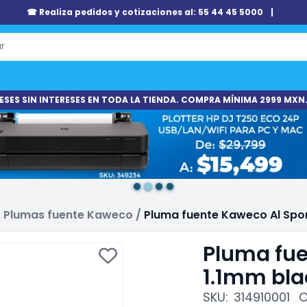
☎ Realiza pedidos y cotizaciones al: 55 44 45 5000
|
ESES SIN INTERESES EN TODA LA TIENDA. COMPRA MÍNIMA 2999 MXN.
/
Plumas fuente Kaweco
/
Pluma fuente Kaweco Al Spor
Pluma fue
1.1mm bla
SKU:
314910001
C