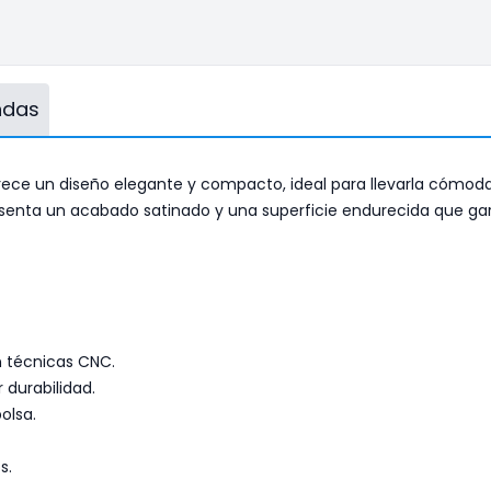
endas
ece un diseño elegante y compacto, ideal para llevarla cómodam
enta un acabado satinado y una superficie endurecida que garan
n técnicas CNC.
durabilidad.
olsa.
s.