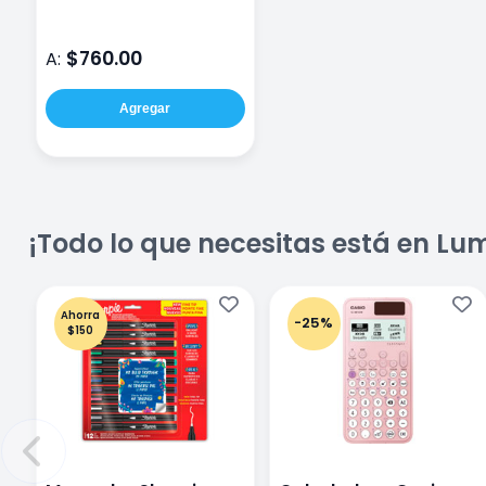
$760.00
A:
Agregar
¡Todo lo que necesitas está en Lu
Ahorra
-25%
$150