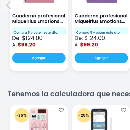
Cuaderno profesional
Cuaderno profesional
Miquelrius Emotions
Miquelrius Emotions
Cuadro Chico 80
raya 80 hojas Purpura
hojas Rosa
Compra 5 y obten este dto.
Compra 5 y obten este dto.
De: $124.00
De: $124.00
$99.20
$99.20
A:
A:
Agregar
Agregar
Tenemos la calculadora que nece
-25%
-25%