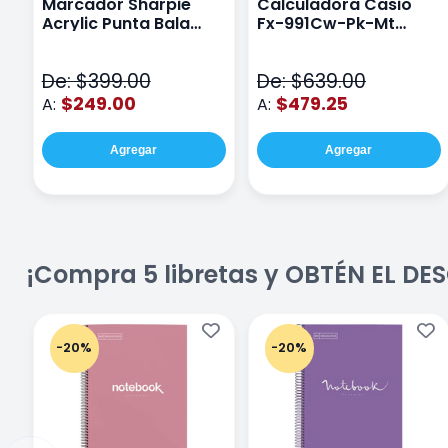
Marcador Sharpie
Calculadora Casio
Acrylic Punta Bala
Fx-991Cw-Pk-Mt
Fina Surtido Con 12
Class Wiz Rosa
Piezas
De: $399.00
De: $639.00
$249.00
$479.25
A:
A:
Agregar
Agregar
¡Compra 5 libretas y OBTÉN EL D
-20%
-20%