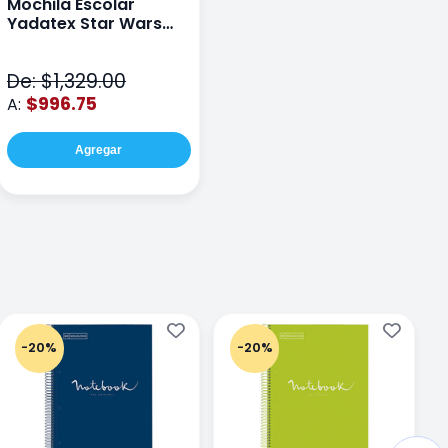
Mochila Escolar
Yadatex Star Wars
STR005 Cafe
De: $1,329.00
$996.75
A:
Agregar
-20%
-20%