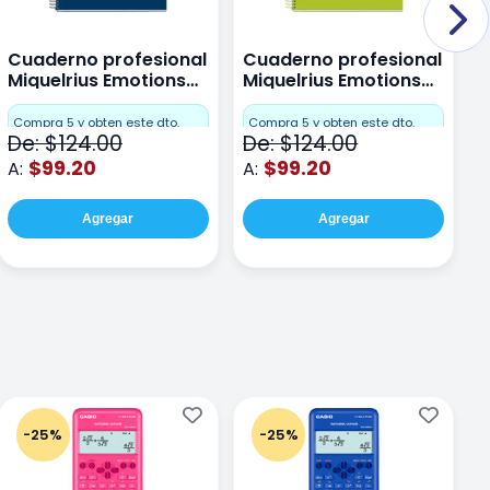
Cuaderno profesional
Cuaderno profesional
C
Miquelrius Emotions
Miquelrius Emotions
M
Dots 80 hojas
Dots 80 hojas Lima
D
F
Compra 5 y obten este dto.
Compra 5 y obten este dto.
De: $124.00
De: $124.00
D
$99.20
$99.20
A:
A:
A
Agregar
Agregar
-25%
-25%