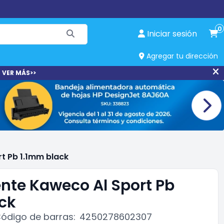
0
Iniciar sesión
Agregar tu dirección
 VER MÁS>>
t Pb 1.1mm black
nte Kaweco Al Sport Pb
ck
ódigo de barras:
4250278602307