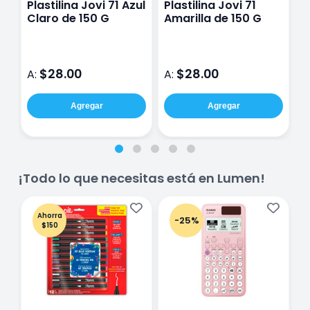
Plastilina Jovi 71 Azul
Plastilina Jovi 71
P
Claro de 150 G
Amarilla de 150 G
F
$28.00
$28.00
A:
A:
A
Agregar
Agregar
¡Todo lo que necesitas está en Lumen!
Ahorra
-25%
$150