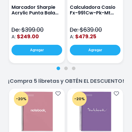
Marcador Sharpie
Calculadora Casio
E
Acrylic Punta Bala
Fx-991Cw-Pk-Mt
Y
Fina Surtido Con 12
Class Wiz Rosa
T
Piezas
V
De: $399.00
De: $639.00
D
$249.00
$479.25
A:
A:
A
Agregar
Agregar
¡Compra 5 libretas y OBTÉN EL DESCUENTO!
-20%
-20%