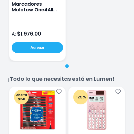
Marcadores
Molotow One4All
Básico 1 Punta 4 mm
Blíster con 10
$1,976.00
A:
Agregar
¡Todo lo que necesitas está en Lumen!
Ahorra
-25%
$150