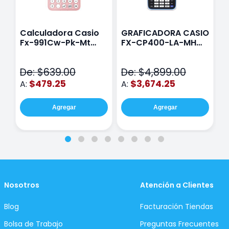
Calculadora Casio
GRAFICADORA CASIO
C
Fx-991Cw-Pk-Mt
FX-CP400-LA-MH
C
Class Wiz Rosa
TOUCH
C
N
De: $639.00
De: $4,899.00
D
$479.25
$3,674.25
A:
A:
A
Agregar
Agregar
Nosotros
Atención a Clientes
Blog
Facturación Tiendas
Bolsa de Trabajo
Preguntas Frecuentes