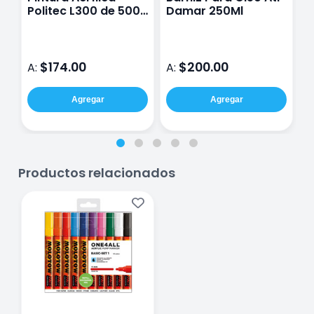
Politec L300 de 500
Damar 250Ml
P
ml para Arte y
9
Manualidades
$174.00
$200.00
A:
A:
A
Agregar
Agregar
Productos relacionados