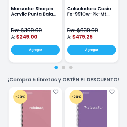
Marcador Sharpie
Calculadora Casio
E
Acrylic Punta Bala
Fx-991Cw-Pk-Mt
Y
Fina Surtido Con 12
Class Wiz Rosa
T
Piezas
V
De: $399.00
De: $639.00
D
$249.00
$479.25
A:
A:
A
Agregar
Agregar
¡Compra 5 libretas y OBTÉN EL DESCUENTO!
-20%
-20%