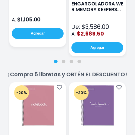
Paris Sentinel E321
F
ENGARGOLADORA WE
Rosa
P
R MEMORY KEEPERS
D
71050-9 THE CINCH
$1,105.00
A:
A
V2
De: $3,586.00
$2,689.50
A:
Agregar
Agregar
¡Compra 5 libretas y OBTÉN EL DESCUENTO!
-20%
-20%