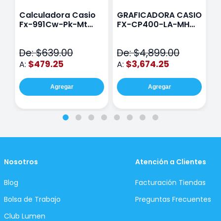
Calculadora Casio
GRAFICADORA CASIO
C
Fx-991Cw-Pk-Mt
FX-CP400-LA-MH
C
Class Wiz Rosa
TOUCH
C
N
De: $639.00
De: $4,899.00
D
$479.25
$3,674.25
A:
A:
A
Agregar
Agregar
Nosotros
Atención a Clientes
Blog
Facturación Tiendas
Bolsa de Trabajo
Preguntas Frecuentes
Club Lumen