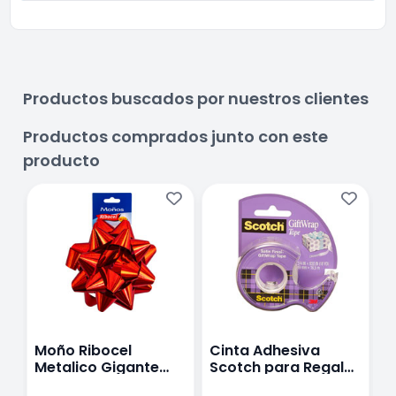
Productos buscados por nuestros clientes
Productos comprados junto con este
producto
Moño Ribocel
Cinta Adhesiva
P
Metalico Gigante
Scotch para Regalos
J
Rojo
Clipstrip