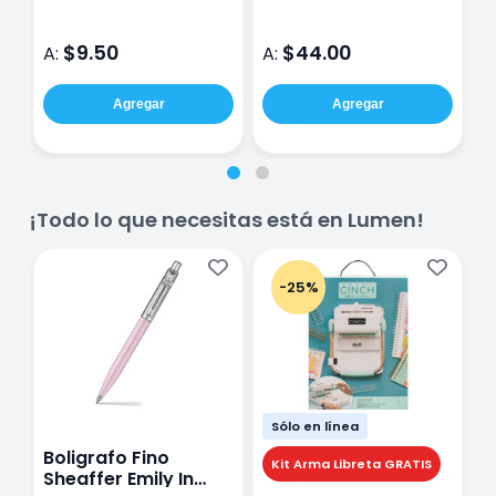
$9.50
$44.00
A:
A:
A
Agregar
Agregar
¡Todo lo que necesitas está en Lumen!
-25%
Sólo en línea
Boligrafo Fino
M
Kit Arma Libreta GRATIS
Sheaffer Emily In
A