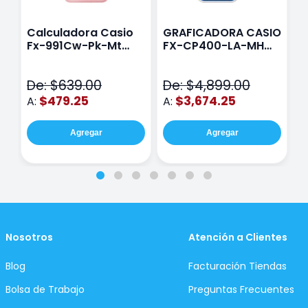
Calculadora Casio
GRAFICADORA CASIO
C
Fx-991Cw-Pk-Mt
FX-CP400-LA-MH
C
Class Wiz Rosa
TOUCH
C
N
De: $639.00
De: $4,899.00
D
$479.25
$3,674.25
A:
A:
A
Agregar
Agregar
Nosotros
Atención a Clientes
Blog
Facturación Tiendas
Bolsa de Trabajo
Preguntas Frecuentes