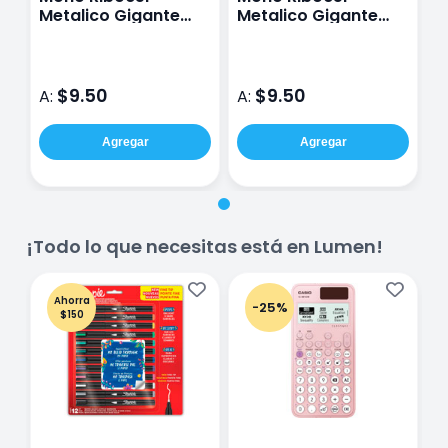
Metalico Gigante
Metalico Gigante
Rojo
Oro
$9.50
$9.50
A:
A:
Agregar
Agregar
¡Todo lo que necesitas está en Lumen!
Ahorra
-25%
$150