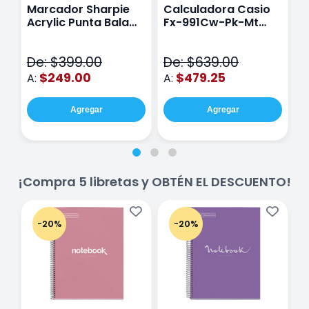
Marcador Sharpie
Calculadora Casio
E
Acrylic Punta Bala
Fx-991Cw-Pk-Mt
Y
Fina Surtido Con 12
Class Wiz Rosa
T
Piezas
V
De: $399.00
De: $639.00
D
$249.00
$479.25
A:
A:
A
Agregar
Agregar
¡Compra 5 libretas y OBTÉN EL DESCUENTO!
-20%
-20%