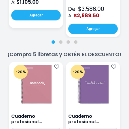
$1,105.00
A:
A
V2
De: $3,586.00
$2,689.50
A:
Agregar
Agregar
¡Compra 5 libretas y OBTÉN EL DESCUENTO!
-20%
-20%
Cuaderno
Cuaderno
C
profesional
profesional
p
Miquelrius Emotions
Miquelrius Emotions
M