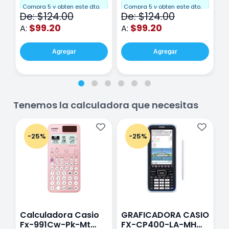
Cuadro Chico 80
raya 80 hojas
r
Compra 5 y obten este dto.
Compra 5 y obten este dto.
C
De: $124.00
De: $124.00
D
hojas Rosa
Purpura
$99.20
$99.20
A:
A:
A
Agregar
Agregar
Tenemos la calculadora que necesitas
-25%
-25%
Calculadora Casio
GRAFICADORA CASIO
C
Fx-991Cw-Pk-Mt
FX-CP400-LA-MH
C