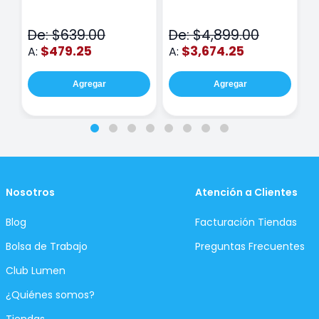
Class Wiz Rosa
TOUCH
C
N
De: $639.00
De: $4,899.00
D
$479.25
$3,674.25
A:
A:
A
Agregar
Agregar
Nosotros
Atención a Clientes
Blog
Facturación Tiendas
Bolsa de Trabajo
Preguntas Frecuentes
Club Lumen
¿Quiénes somos?