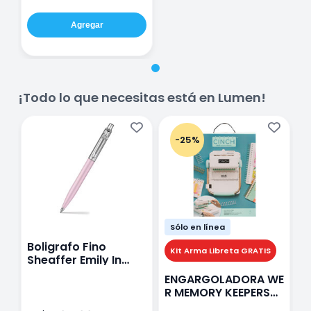
Agregar
¡Todo lo que necesitas está en Lumen!
-25%
Sólo en línea
Boligrafo Fino
M
Kit Arma Libreta GRATIS
Sheaffer Emily In
A
Paris Sentinel E321
F
ENGARGOLADORA WE
Rosa
P
R MEMORY KEEPERS
D
71050-9 THE CINCH