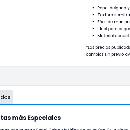
Papel delgado y
Textura semitra
Fácil de manipu
Ideal para orig
Material accesi
*Los precios publicad
cambios sin previo av
endas
stas más Especiales
es con nuestro Papel China Metálico en color Oro. Es la elecci