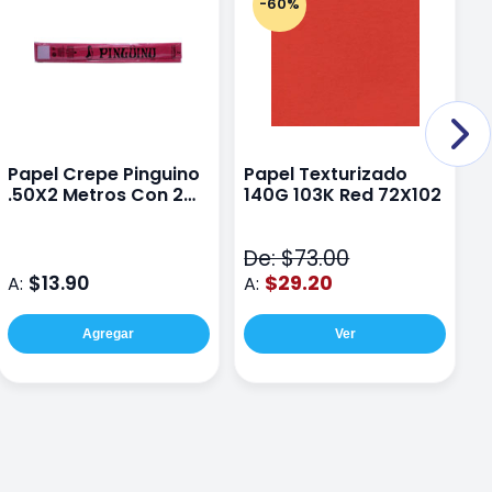
-60%
Papel Crepe Pinguino
Papel Texturizado
P
.50X2 Metros Con 2
140G 103K Red 72X102
x
Pliegos Escarlata
d
C
De: $73.00
$13.90
$29.20
A:
A:
A
Agregar
Ver