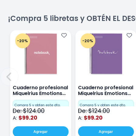
¡Compra 5 libretas y OBTÉN EL D
-20%
-20%
Cuaderno profesional
Cuaderno profesional
Miquelrius Emotions
Miquelrius Emotions
Cuadro Chico 80
raya 80 hojas Purpura
hojas Rosa
Compra 5 y obten este dto.
Compra 5 y obten este dto.
De: $124.00
De: $124.00
$99.20
$99.20
A:
A:
Agregar
Agregar