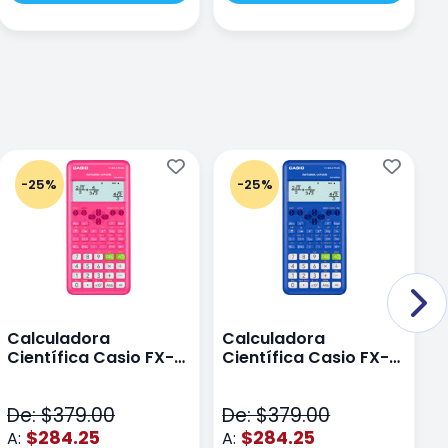
-25%
-25%
Calculadora
Calculadora
C
Científica Casio FX-
Científica Casio FX-
C
82LAPLUS2-PK Color
82LA PLUS2-BU Azul
9
Rosa
N
De: $379.00
De: $379.00
D
$284.25
$284.25
A:
A:
A