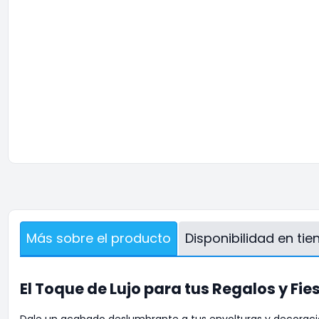
Más sobre el producto
Disponibilidad en ti
El Toque de Lujo para tus
Regalos y Fie
Dale un acabado deslumbrante a tus envolturas y decoracion