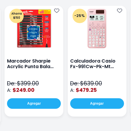
Ahorra
-25%
$150
Marcador Sharpie
Calculadora Casio
Acrylic Punta Bala
Fx-991Cw-Pk-Mt
Fina Surtido Con 12
Class Wiz Rosa
Piezas
De: $399.00
De: $639.00
$249.00
$479.25
A:
A:
Agregar
Agregar