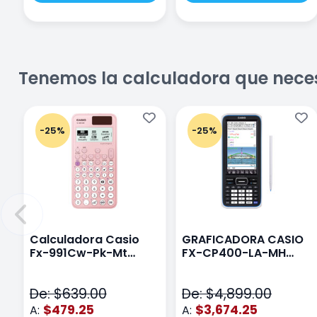
Tenemos la calculadora que nece
-25%
-25%
Calculadora Casio
GRAFICADORA CASIO
Fx-991Cw-Pk-Mt
FX-CP400-LA-MH
Class Wiz Rosa
TOUCH
De: $639.00
De: $4,899.00
$479.25
$3,674.25
A:
A: