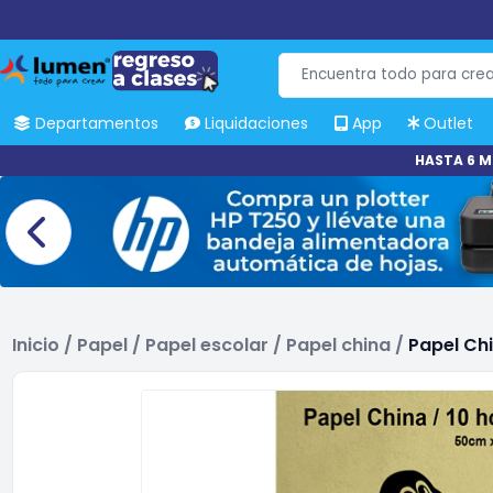
Departamentos
Liquidaciones
App
Outlet
HASTA 6 M
Inicio
/
Papel
/
Papel escolar
/
Papel china
/
Papel Ch