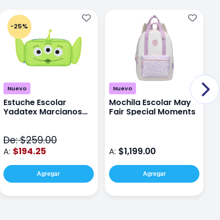
-25%
Nuevo
Nuevo
Estuche Escolar
Mochila Escolar May
M
Yadatex Marcianos
Fair Special Moments
Y
Toy Story DTS026
S
Verde
De: $259.00
D
$194.25
$1,199.00
A:
A:
A
Agregar
Agregar