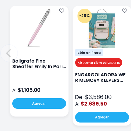
-25%
Sólo en línea
Boligrafo Fino
Kit Arma Libreta GRATIS
Sheaffer Emily In Paris
Sentinel E321 Rosa
ENGARGOLADORA WE
R MEMORY KEEPERS
71050-9 THE CINCH V2
$1,105.00
A:
De: $3,586.00
$2,689.50
A:
Agregar
Agregar