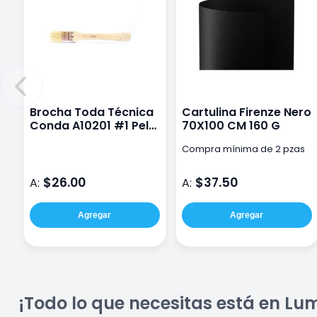
Brocha Toda Técnica
Cartulina Firenze Nero
Conda A10201 #1 Pelo
70X100 CM 160 G
Cerdo
Compra mínima de 2 pzas
$26.00
$37.50
A:
A:
Agregar
Agregar
¡Todo lo que necesitas está en Lu