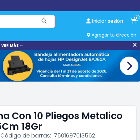
0
Iniciar sesión
Agregar tu dirección
 VER MÁS>>
na Con 10 Pliegos Metalico
5Cm 18Gr
Código de barras:
7501697013562