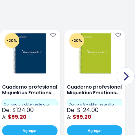
-20%
-20%
Cuaderno profesional
Cuaderno profesional
C
Miquelrius Emotions
Miquelrius Emotions
M
Dots 80 hojas
Dots 80 hojas Lima
D
F
Compra 5 y obten este dto.
Compra 5 y obten este dto.
De: $124.00
De: $124.00
D
$99.20
$99.20
A:
A:
A
Agregar
Agregar