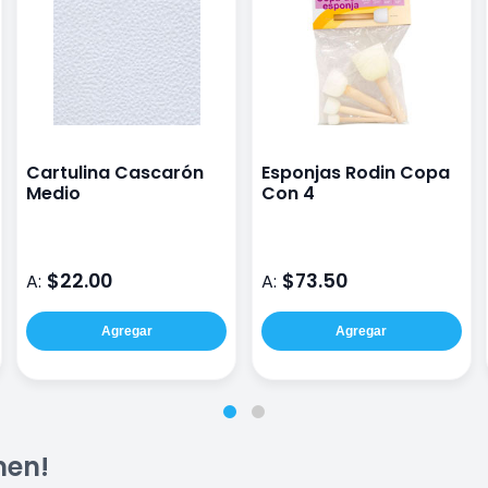
Cartulina Cascarón
Esponjas Rodin Copa
Medio
Con 4
$22.00
$73.50
A:
A:
Agregar
Agregar
men!