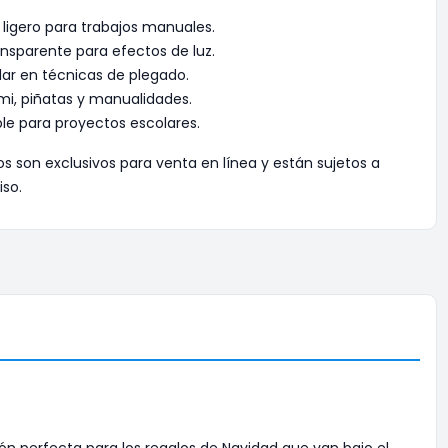
 ligero para trabajos manuales.
nsparente para efectos de luz.
lar en técnicas de plegado.
ami, piñatas y manualidades.
ble para proyectos escolares.
os son exclusivos para venta en línea y están sujetos a
iso.
ón perfecta para los regalos de Navidad que van bajo el