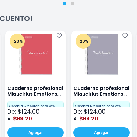
ESCUENTO!
-20%
-20%
Cuaderno profesional
Cuaderno profesional
Miquelrius Emotions
Miquelrius Emotions
raya 80 hojas Coral
raya 80 hojas Gris
Compra 5 y obten este dto.
Compra 5 y obten este dto.
De: $124.00
De: $124.00
$99.20
$99.20
A:
A:
Agregar
Agregar