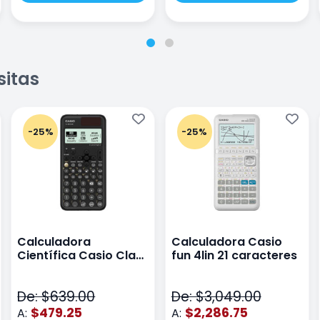
sitas
-25%
-25%
Calculadora
Calculadora Casio
Científica Casio Class
fun 4lin 21 caracteres
Wiz Color Negro
De: $639.00
De: $3,049.00
$479.25
$2,286.75
A:
A: