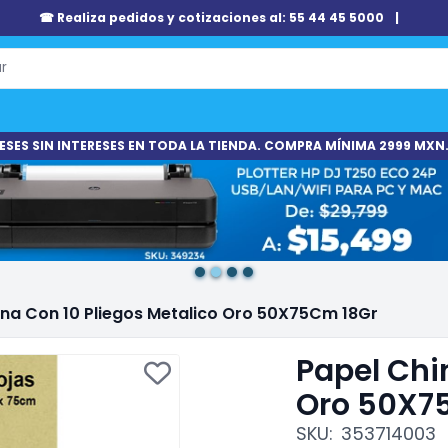
☎ Realiza pedidos y cotizaciones al: 55 44 45 5000
|
ESES SIN INTERESES EN TODA LA TIENDA. COMPRA MÍNIMA 2999 MXN.
ina Con 10 Pliegos Metalico Oro 50X75Cm 18Gr
Papel Chi
Oro 50X7
SKU:
353714003