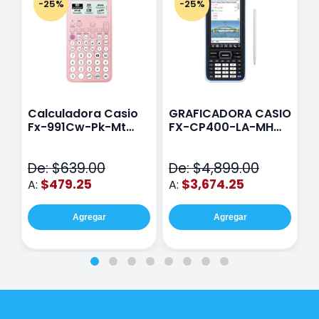
-25%
-25%
Calculadora Casio
GRAFICADORA CASIO
C
Fx-991Cw-Pk-Mt
FX-CP400-LA-MH
C
Class Wiz Rosa
TOUCH
C
N
De: $639.00
De: $4,899.00
D
$479.25
$3,674.25
A:
A:
A
Agregar
Agregar