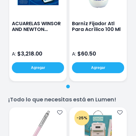
ACUARELAS WINSOR
Barníz Fijador Atl
AND NEWTON
Para Acrílico 100 Ml
COTMAN FIELD CON
12 PASTILLAS
$3,218.00
$60.50
A:
A:
Agregar
Agregar
¡Todo lo que necesitas está en Lumen!
-25%