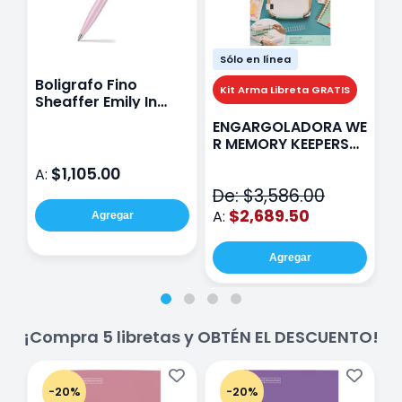
Sólo en línea
Boligrafo Fino
M
Kit Arma Libreta GRATIS
Sheaffer Emily In
A
Paris Sentinel E321
F
ENGARGOLADORA WE
Rosa
P
R MEMORY KEEPERS
D
71050-9 THE CINCH
$1,105.00
A:
A
V2
De: $3,586.00
$2,689.50
A:
Agregar
Agregar
¡Compra 5 libretas y OBTÉN EL DESCUENTO!
-20%
-20%