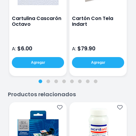
Cartulina Cascarón
Cartón Con Tela
P
Octavo
Indart
M
$6.00
$79.90
A:
A:
A
Agregar
Agregar
Productos relacionados