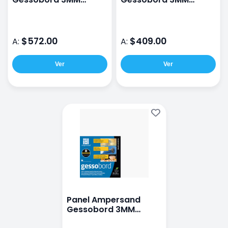
40X50CM
30X40CM
$572.00
$409.00
A:
A:
Ver
Ver
Panel Ampersand
Gessobord 3MM
30X30CM