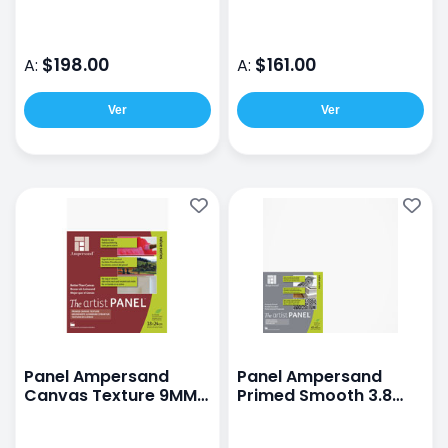
30X40CM
24X30CM
$198.00
$161.00
A:
A:
Ver
Ver
Panel Ampersand
Panel Ampersand
Canvas Texture 9MM
Primed Smooth 3.8
18X24CM
40X40CM