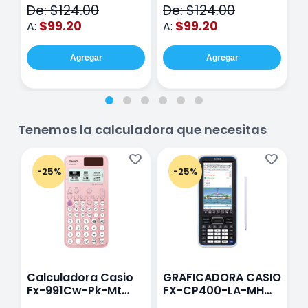
De: $124.00
De: $124.00
D
hojas Rosa
Purpura
$99.20
$99.20
A:
A:
A
Agregar
Agregar
Tenemos la calculadora que necesitas
-25%
-25%
Calculadora Casio
GRAFICADORA CASIO
C
Fx-991Cw-Pk-Mt
FX-CP400-LA-MH
C
Class Wiz Rosa
TOUCH
C