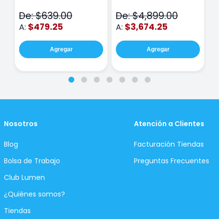
N
De: $639.00
De: $4,899.00
D
$479.25
$3,674.25
A:
A:
A
Agregar
Agregar
Nosotros
Atención a Clientes
Blog
Facturación Tiendas
Bolsa de Trabajo
Preguntas Frecuentes
Club Lumen
¿Quiénes somos?
Tiendas