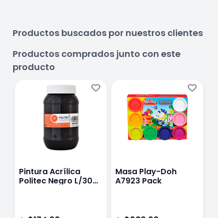
Productos buscados por nuestros clientes
Productos comprados junto con este
producto
Pintura Acrílica
Masa Play-Doh
M
Politec Negro L/300
A7923 Pack
A
500 Ml
b
D