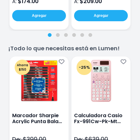
$174.00
$209.00
A:
A:
A
Agregar
Agregar
¡Todo lo que necesitas está en Lumen!
Ahorra
-25%
$150
Marcador Sharpie
Calculadora Casio
E
Acrylic Punta Bala
Fx-991Cw-Pk-Mt
Y
Fina Surtido Con 12
Class Wiz Rosa
T
Piezas
V
De: $399.00
De: $639.00
D