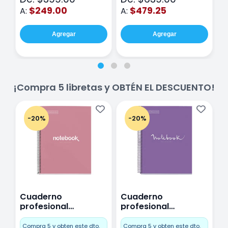
$249.00
$479.25
A:
A:
A
Agregar
Agregar
¡Compra 5 libretas y OBTÉN EL DESCUENTO!
-20%
-20%
Cuaderno
Cuaderno
C
profesional
profesional
p
Miquelrius Emotions
Miquelrius Emotions
M
Cuadro Chico 80
raya 80 hojas
r
Compra 5 y obten este dto.
Compra 5 y obten este dto.
C