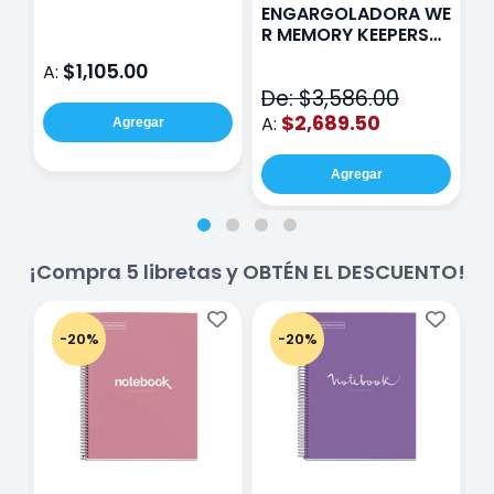
Paris Sentinel E321
F
ENGARGOLADORA WE
Rosa
P
R MEMORY KEEPERS
D
71050-9 THE CINCH
$1,105.00
A:
A
V2
De: $3,586.00
$2,689.50
A:
Agregar
Agregar
¡Compra 5 libretas y OBTÉN EL DESCUENTO!
-20%
-20%