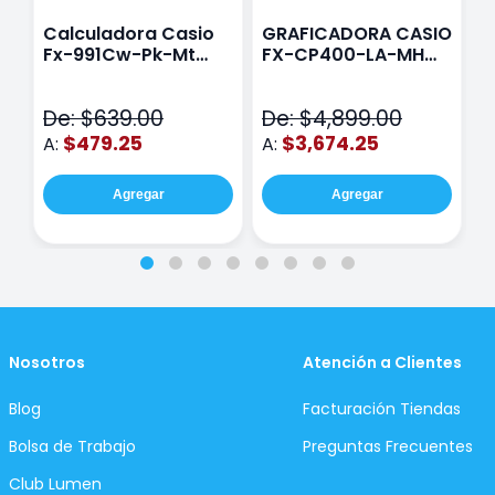
Calculadora Casio
GRAFICADORA CASIO
C
Fx-991Cw-Pk-Mt
FX-CP400-LA-MH
C
Class Wiz Rosa
TOUCH
C
N
De: $639.00
De: $4,899.00
D
$479.25
$3,674.25
A:
A:
A
Agregar
Agregar
Nosotros
Atención a Clientes
Blog
Facturación Tiendas
Bolsa de Trabajo
Preguntas Frecuentes
Club Lumen