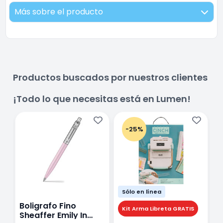
Más sobre el producto
Productos buscados por nuestros clientes
¡Todo lo que necesitas está en Lumen!
-25%
Sólo en línea
Boligrafo Fino
M
Kit Arma Libreta GRATIS
Sheaffer Emily In
A