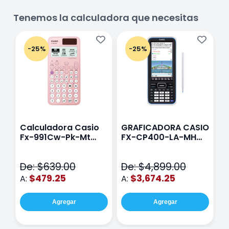
Tenemos la calculadora que necesitas
-25%
-25%
Calculadora Casio
GRAFICADORA CASIO
C
Fx-991Cw-Pk-Mt
FX-CP400-LA-MH
C
Class Wiz Rosa
TOUCH
C
N
De: $639.00
De: $4,899.00
D
$479.25
$3,674.25
A:
A:
A
Agregar
Agregar