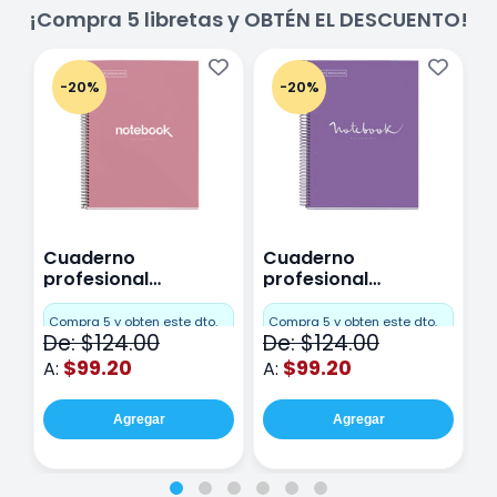
¡Compra 5 libretas y OBTÉN EL DESCUENTO!
-20%
-20%
Cuaderno
Cuaderno
C
profesional
profesional
p
Miquelrius Emotions
Miquelrius Emotions
M
Cuadro Chico 80
raya 80 hojas
r
Compra 5 y obten este dto.
Compra 5 y obten este dto.
C
De: $124.00
De: $124.00
D
hojas Rosa
Purpura
$99.20
$99.20
A:
A:
A
Agregar
Agregar