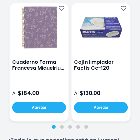
Cuaderno Forma
Cojín limpiador
C
Francesa Miquelrius
Factis Cc-120
P
Garden Purple Raya
1
100 Hojas
$184.00
$130.00
A:
A:
A
Agregar
Agregar