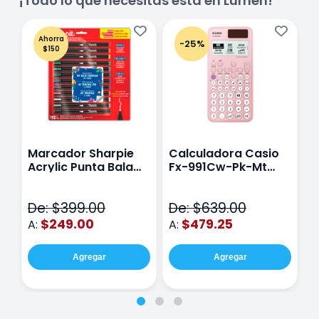
¡Todo lo que necesitas está en Lumen!
Ahorra
-25%
$150
Marcador Sharpie
Calculadora Casio
E
Acrylic Punta Bala
Fx-991Cw-Pk-Mt
Y
Fina Surtido Con 12
Class Wiz Rosa
T
Piezas
V
De: $399.00
De: $639.00
D
$249.00
$479.25
A:
A:
A
Agregar
Agregar