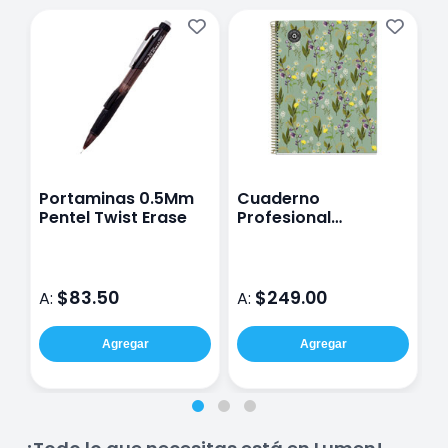
Portaminas 0.5Mm
Cuaderno
P
Pentel Twist Erase
Profesional
D
Miquelrius Garden
0
Db Cuadro Chico
120 Hojas Verde
$83.50
$249.00
A:
A:
A
Agregar
Agregar