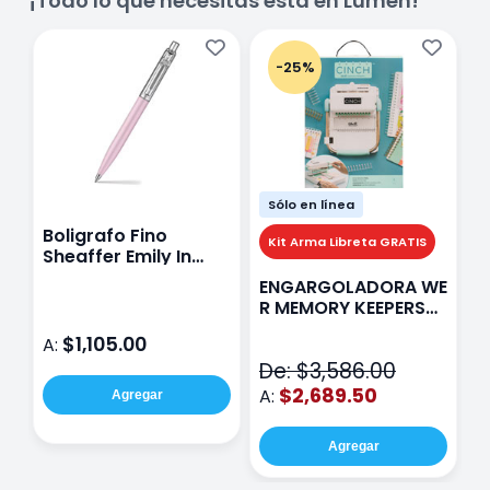
¡Todo lo que necesitas está en Lumen!
-25%
Sólo en línea
Boligrafo Fino
M
Kit Arma Libreta GRATIS
Sheaffer Emily In
A
Paris Sentinel E321
F
ENGARGOLADORA WE
Rosa
P
R MEMORY KEEPERS
D
71050-9 THE CINCH
$1,105.00
A:
A
V2
De: $3,586.00
$2,689.50
A:
Agregar
Agregar