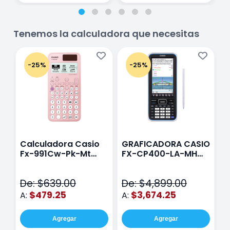
Tenemos la calculadora que necesitas
-25%
-25%
Calculadora Casio
GRAFICADORA CASIO
C
Fx-991Cw-Pk-Mt
FX-CP400-LA-MH
C
Class Wiz Rosa
TOUCH
C
N
De: $639.00
De: $4,899.00
D
$479.25
$3,674.25
A:
A:
A
Agregar
Agregar