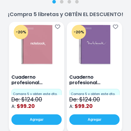
¡Compra 5 libretas y OBTÉN EL DESCUENTO!
-20%
-20%
Cuaderno
Cuaderno
C
profesional
profesional
p
Miquelrius Emotions
Miquelrius Emotions
M
Cuadro Chico 80
raya 80 hojas
r
Compra 5 y obten este dto.
Compra 5 y obten este dto.
C
De: $124.00
De: $124.00
D
hojas Rosa
Purpura
$99.20
$99.20
A:
A:
A
Agregar
Agregar