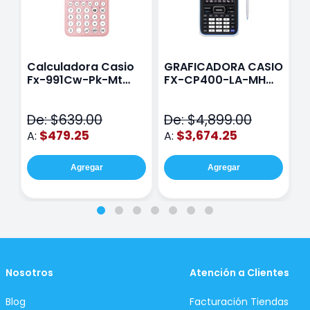
Calculadora Casio
GRAFICADORA CASIO
C
Fx-991Cw-Pk-Mt
FX-CP400-LA-MH
C
Class Wiz Rosa
TOUCH
C
N
De: $639.00
De: $4,899.00
D
$479.25
$3,674.25
A:
A:
A
Agregar
Agregar
Nosotros
Atención a Clientes
Blog
Facturación Tiendas