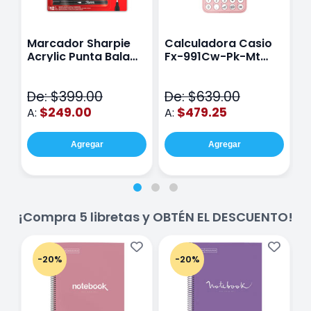
Marcador Sharpie
Calculadora Casio
E
Acrylic Punta Bala
Fx-991Cw-Pk-Mt
Y
Fina Surtido Con 12
Class Wiz Rosa
T
Piezas
V
De: $399.00
De: $639.00
D
$249.00
$479.25
A:
A:
A
Agregar
Agregar
¡Compra 5 libretas y OBTÉN EL DESCUENTO!
-20%
-20%